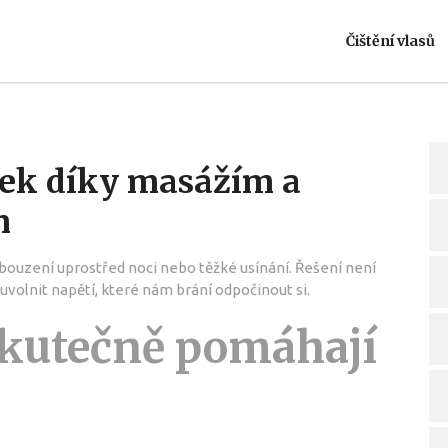
Čištění vlasů
ánek díky masážím a
m
obouzení uprostřed noci nebo těžké usínání. Řešení není
a uvolnit napětí, které nám brání odpočinout si.
skutečně pomáhají