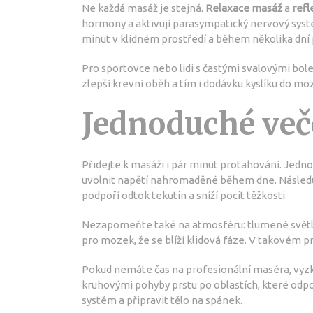
Ne každá masáž je stejná.
Relaxace masáž
a
refl
hormony a aktivují parasympatický nervový systém
minut v klidném prostředí a během několika dní p
Pro sportovce nebo lidi s častými svalovými bol
zlepší krevní oběh a tím i dodávku kyslíku do 
Jednoduché veče
Přidejte k masáži i pár minut protahování. Jedno
uvolnit napětí nahromaděné během dne. Následu
podpoří odtok tekutin a sníží pocit těžkosti.
Nezapomeňte také na atmosféru: tlumené světlo,
pro mozek, že se blíží klidová fáze. V takovém pro
Pokud nemáte čas na profesionální maséra, vyz
kruhovými pohyby prstu po oblastích, které odp
systém a připravit tělo na spánek.