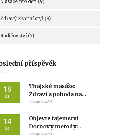
Masáže pro děti
(9)
Zdravý životní styl
(8)
Rodičovství
(5)
oslední příspěvěk
Thajské masáže:
18
Zdraví a pohoda na
lis
dosah ruky
Václav Dvořák
Objevte tajemství
14
Dornovy metody:
lis
Přirozená cesta k úlevě
Václav Dvořák