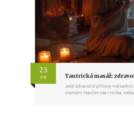
23
Tantrická masáž: zdravot
srp
Jaké zdravotní přínosy má tantric
vnímání. Naučím vás i rizika, volbu