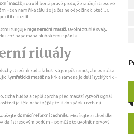
exní masáž
jsou oblíbené právě proto, že snižují stresové
 – ten nám říká tělu, že je čas na odpočinek. Stačí 30
ocítíte rozdíl.
estmi funguje
regenerační masáž
. Uvolní ztuhlé svaly,
mozku, což napomáhá hlubokému spánku.
rní rituály
P
duchý strečink zad a krku trvá jen pět minut, ale pomůže
jící
lymfatická masáž
na krk a ramena je další rychlý trik –
 tichá hudba a teplá sprcha před masáží vytvoří signál
středí je tělo ochotnější přejít do spánku rychleji.
koušejte
domácí reflexní techniku
. Masírujte si chodidla
ovídají stresovým bodům – pomůže to uvolnit nervový