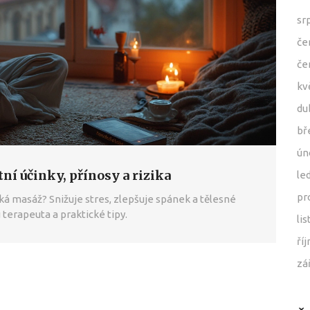
sr
če
če
kv
du
bř
ún
ní účinky, přínosy a rizika
le
pr
ká masáž? Snižuje stres, zlepšuje spánek a tělesné
 terapeuta a praktické tipy.
li
ří
zá