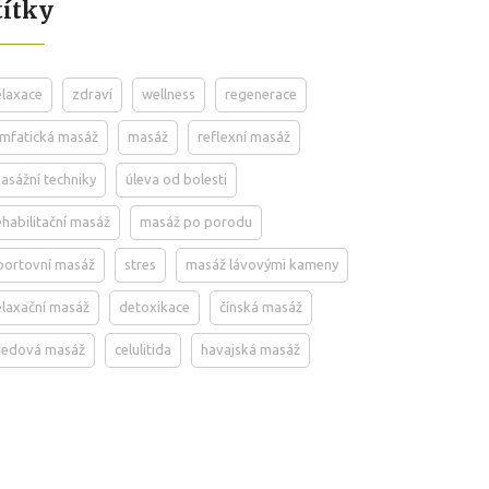
títky
elaxace
zdraví
wellness
regenerace
ymfatická masáž
masáž
reflexní masáž
asážní techniky
úleva od bolesti
ehabilitační masáž
masáž po porodu
portovní masáž
stres
masáž lávovými kameny
elaxační masáž
detoxikace
čínská masáž
edová masáž
celulitida
havajská masáž