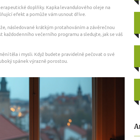
materapeutické doplňky. Kapka levandulového oleje na
ňující efekt a pomůže vám usnout dříve.
áže, následované krátkým protahováním a závěrečnou
ást každodenního večerního programu a sledujte, jak se váš
nění těla i mysli. Když budete pravidelně pečovat o své
hluboký spánek výrazně porostou.
A