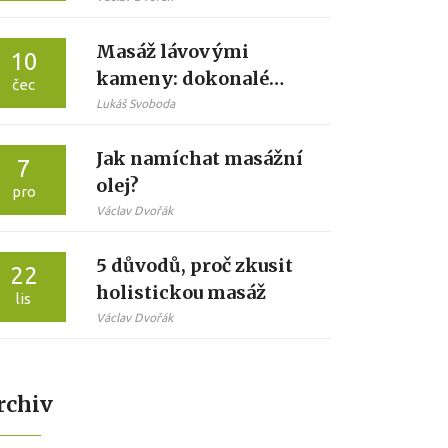
od bolesti
Masáž lávovými
10
kameny: dokonalé
čec
uvolnění a regenerace
Lukáš Svoboda
pro vaše tělo
Jak namíchat masážní
7
olej?
pro
Václav Dvořák
5 důvodů, proč zkusit
22
holistickou masáž
lis
Václav Dvořák
rchiv