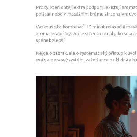
Pro ty, kteří chtějí extra podporu, existují aro
polštář nebo v masážním krému zintenzivní uvol
Vyzkoušejte kombinaci: 15 minut relaxační mas
aromaterapií. Vytvořte si tento rituál jako souč
spánek zlepší.
Nejde o zázrak, ale o systematický přístup k uvol
svaly a nervový systém, vaše šance na klidný a 