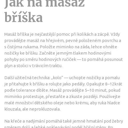
Jak na masáž
bříška
Masáž bříška je nejčastější pomoc při kolikách a zácpě. Vždy
provádějte masáž na hřejivém, pevně položeném povrchu a
s čistýma rukama. Položte miminko na záda, lehce ohněte
nožičky ke bříšku. Začněte jemným tlakem hodinovými
pohyby po směru hodinových ručiček — to pomáhá posunout
plyn a stolici v trávicím traktu.
Další užitečná technika: „kolo“ — uchopte nožičky a pomalu
je přitahujte k bříšku a rolujte jako pedály. Opakujte 8–12krát
podle tolerance dítěte. Masáž provádějte 5–10 minut, pokud
miminko protestuje, přestaňte a zkuste později. Používejte
malé množství dětského oleje nebo krému, aby ruka hladce
klouzala, ale neprokluzovala.
Na křeče a nadýmání pomáhá také jemné hmatání pod žebry
směrem dolů a lehké poklepávání podél břišní stěny. Po