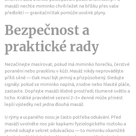
masáži nechte miminko chvíli ležet na bříšku přes vaše
předloktí — gravitační tlak pomůže uvolnit plyny.
Bezpečnost a
praktické rady
Nezačínejte masírovat, pokud má miminko horečku, čerstvé
poranění nebo prasklinu v kůži. Masáž nikdy neprovádějte
příliš silně — tlak musí být jemný a přizpůsobený. Sledujte
signály: pokud se miminko napíná, zrudne nebo hlasitě pláče,
zastavte. Dopřejte masáži klidné prostředí, tlumené světlo a
ticho. Krátké pravidelné sezení 2–3× denně může přinést
lepší výsledky než jedna dlouhá masáž.
U rýmy a ucpaného nosu je často potřeba odsávání. Před
masáží uvolněte nos pár kapkami fyziologického roztoku a
jemně odsajte sekret odsávačkou — to miminku okamžitě