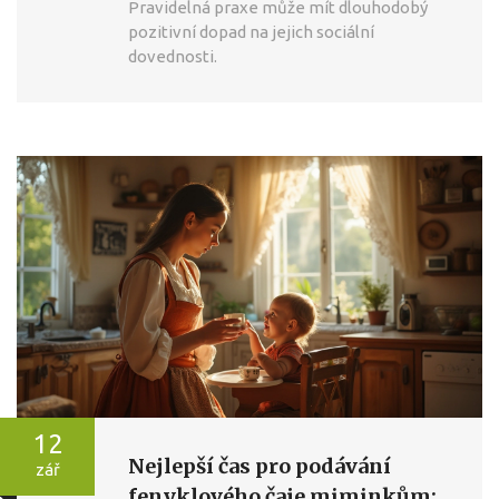
Pravidelná praxe může mít dlouhodobý
pozitivní dopad na jejich sociální
dovednosti.
12
Nejlepší čas pro podávání
zář
fenyklového čaje miminkům: