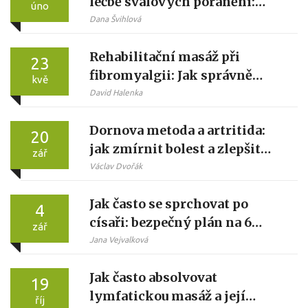
léčbě svalových poranění:
úno
Účinné metody a tipy
Dana Švihlová
Rehabilitační masáž při
23
fibromyalgii: Jak správně
kvě
ulevit od bolesti
David Halenka
Dornova metoda a artritida:
20
jak zmírnit bolest a zlepšit
zář
hybnost
Václav Dvořák
Jak často se sprchovat po
4
císaři: bezpečný plán na 6
zář
týdnů a péče o jizvu
Jana Vejvalková
Jak často absolvovat
19
lymfatickou masáž a její
říj