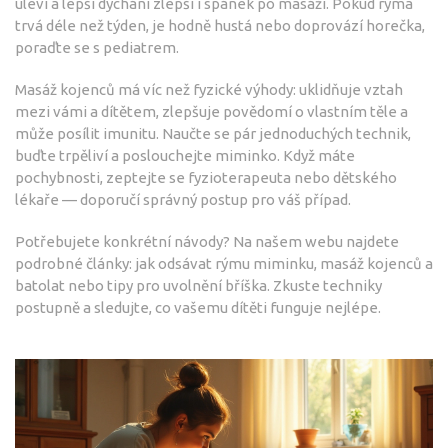
uleví a lepší dýchání zlepší i spánek po masáži. Pokud rýma
trvá déle než týden, je hodně hustá nebo doprovází horečka,
poraďte se s pediatrem.
Masáž kojenců má víc než fyzické výhody: uklidňuje vztah
mezi vámi a dítětem, zlepšuje povědomí o vlastním těle a
může posílit imunitu. Naučte se pár jednoduchých technik,
buďte trpěliví a poslouchejte miminko. Když máte
pochybnosti, zeptejte se fyzioterapeuta nebo dětského
lékaře — doporučí správný postup pro váš případ.
Potřebujete konkrétní návody? Na našem webu najdete
podrobné články: jak odsávat rýmu miminku, masáž kojenců a
batolat nebo tipy pro uvolnění bříška. Zkuste techniky
postupně a sledujte, co vašemu dítěti funguje nejlépe.