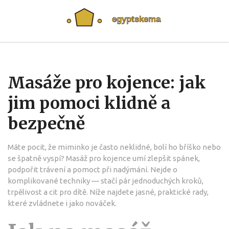
Masáže pro kojence: jak
jim pomoci klidně a
bezpečně
Máte pocit, že miminko je často neklidné, bolí ho bříško nebo
se špatně vyspí? Masáž pro kojence umí zlepšit spánek,
podpořit trávení a pomoct při nadýmání. Nejde o
komplikované techniky — stačí pár jednoduchých kroků,
trpělivost a cit pro dítě. Níže najdete jasné, praktické rady,
které zvládnete i jako nováček.