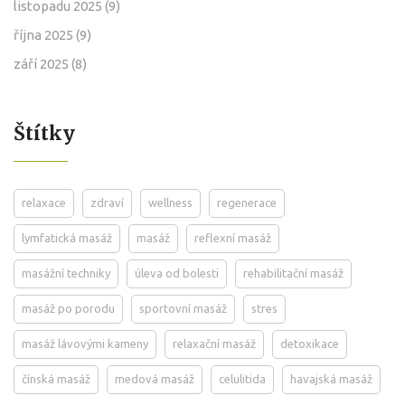
listopadu 2025
(9)
října 2025
(9)
září 2025
(8)
Štítky
relaxace
zdraví
wellness
regenerace
lymfatická masáž
masáž
reflexní masáž
masážní techniky
úleva od bolesti
rehabilitační masáž
masáž po porodu
sportovní masáž
stres
masáž lávovými kameny
relaxační masáž
detoxikace
čínská masáž
medová masáž
celulitida
havajská masáž