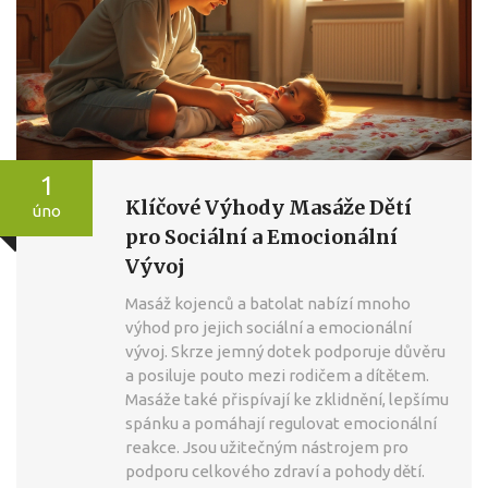
1
Klíčové Výhody Masáže Dětí
úno
pro Sociální a Emocionální
Vývoj
Masáž kojenců a batolat nabízí mnoho
výhod pro jejich sociální a emocionální
vývoj. Skrze jemný dotek podporuje důvěru
a posiluje pouto mezi rodičem a dítětem.
Masáže také přispívají ke zklidnění, lepšímu
spánku a pomáhají regulovat emocionální
reakce. Jsou užitečným nástrojem pro
podporu celkového zdraví a pohody dětí.