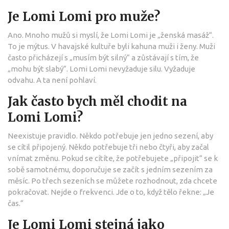
Je Lomi Lomi pro muže?
Ano. Mnoho mužů si myslí, že Lomi Lomi je „ženská masáž“.
To je mýtus. V havajské kultuře byli kahuna muži i ženy. Muži
často přicházejí s „musím být silný“ a zůstávají s tím, že
„mohu být slabý“. Lomi Lomi nevyžaduje silu. Vyžaduje
odvahu. A ta není pohlaví.
Jak často bych měl chodit na
Lomi Lomi?
Neexistuje pravidlo. Někdo potřebuje jen jedno sezení, aby
se cítil připojený. Někdo potřebuje tři nebo čtyři, aby začal
vnímat změnu. Pokud se cítíte, že potřebujete „připojit“ se k
sobě samotnému, doporučuje se začít s jedním sezením za
měsíc. Po třech sezeních se můžete rozhodnout, zda chcete
pokračovat. Nejde o frekvenci. Jde o to, když tělo řekne: „Je
čas.“
Je Lomi Lomi stejná jako