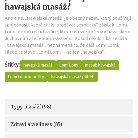
hawajská masáž?
Ano a ne. „Hawajská masáž“ je obecný název, který používají
společnosti, které chtějí prodávat „exotický“ zážitek. Lomi
Lomi je konkrétní tradice, která má své kořeny v havajském
duchovním a léčebném systému. Pokud někdo říká, že dělá
„hawajskou masáž“, neznamená to, že dělá Lomi Lomi.
Hledejte slovo „Lomi Lomi“ - ne jen „hawajská“.
Štítky:
havajská masáž
Lomi Lomi
masáž hawajská
Lomi Lomi benefity
hawajská masáž příběh
Typy masáží
(98)
Zdraví a wellness
(85)