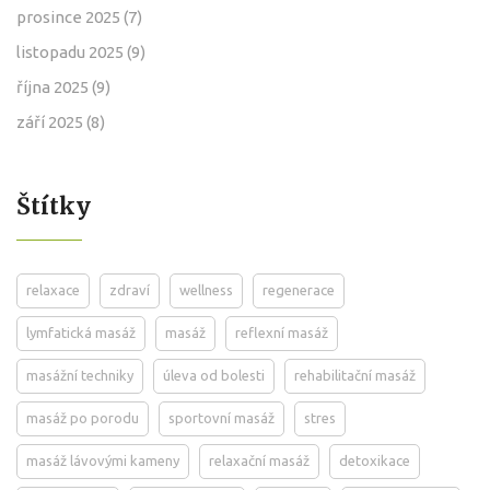
prosince 2025
(7)
listopadu 2025
(9)
října 2025
(9)
září 2025
(8)
Štítky
relaxace
zdraví
wellness
regenerace
lymfatická masáž
masáž
reflexní masáž
masážní techniky
úleva od bolesti
rehabilitační masáž
masáž po porodu
sportovní masáž
stres
masáž lávovými kameny
relaxační masáž
detoxikace