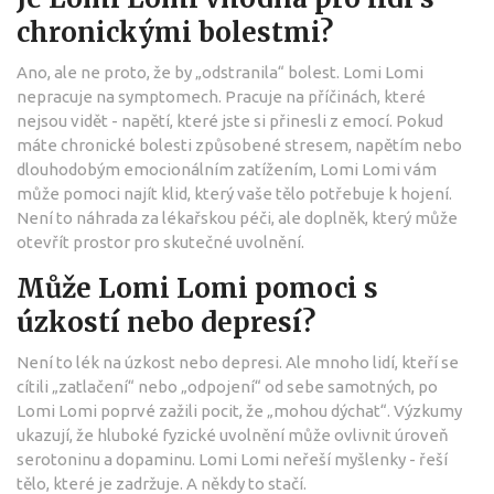
chronickými bolestmi?
Ano, ale ne proto, že by „odstranila“ bolest. Lomi Lomi
nepracuje na symptomech. Pracuje na příčinách, které
nejsou vidět - napětí, které jste si přinesli z emocí. Pokud
máte chronické bolesti způsobené stresem, napětím nebo
dlouhodobým emocionálním zatížením, Lomi Lomi vám
může pomoci najít klid, který vaše tělo potřebuje k hojení.
Není to náhrada za lékařskou péči, ale doplněk, který může
otevřít prostor pro skutečné uvolnění.
Může Lomi Lomi pomoci s
úzkostí nebo depresí?
Není to lék na úzkost nebo depresi. Ale mnoho lidí, kteří se
cítili „zatlačení“ nebo „odpojení“ od sebe samotných, po
Lomi Lomi poprvé zažili pocit, že „mohou dýchat“. Výzkumy
ukazují, že hluboké fyzické uvolnění může ovlivnit úroveň
serotoninu a dopaminu. Lomi Lomi neřeší myšlenky - řeší
tělo, které je zadržuje. A někdy to stačí.