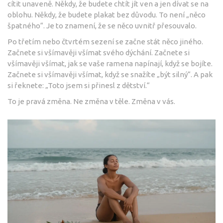
cítit unaveně. Někdy, že budete chtít jít ven a jen dívat se na
oblohu. Někdy, že budete plakat bez důvodu. To není „něco
špatného“. Je to znamení, že se něco uvnitř přesouvalo.
Po třetím nebo čtvrtém sezení se začne stát něco jiného.
Začnete si všímavěji všímat svého dýchání. Začnete si
všímavěji všímat, jak se vaše ramena napínají, když se bojíte.
Začnete si všímavěji všímat, když se snažíte „být silný“. A pak
si řeknete: „Toto jsem si přinesl z dětství.“
To je pravá změna. Ne změna v těle. Změna v vás.