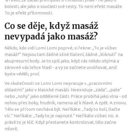
bolesti, ale jako o součásti své cesty. To není efekt masáže.
To je efekt přítomnosti.
Co se děje, když masáž
nevypadá jako masáž?
Někdo, kdo vidí Lomi Lomi poprvé, si řekne: „To je vůbec
masáž?“ Nejsou tam žádné silné tlačení, žádné „kliknutí“ na
akupresurní body. Je to spíš jako, když vás někdo objímá a
zároveň vás lehce hladí - a vy se začnete uvolňovat, aniž
byste věděli, proč.
Ve skutečnosti se Lomi Lomi nepracuje s „pracovními
oblastmi“ jako v klasické masáži. Neexistuje „záda“, „paže“
nebo „nohy“ jako oddělené části. Práce probíhá jako vlna - od
nohou přes boky, hrudník, ramena až k hlavě. A zpět. A znovu.
Tělo se při tom nechává být. Neříkáte: „Tady to bolí, tlačte
víc.“ Neříkáte: „Tady to je napnuté.“ Neříkáte vůbec nic. A
právě to je klíč. Když přestanete kontrolovat, tělo začne
mluvit.