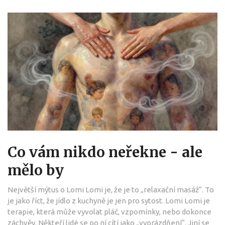
Co vám nikdo neřekne - ale
mělo by
Největší mýtus o Lomi Lomi je, že je to „relaxační masáž“. To
je jako říct, že jídlo z kuchyně je jen pro sytost. Lomi Lomi je
terapie, která může vyvolat pláč, vzpomínky, nebo dokonce
záchvěv. Někteří lidé se po ní cítí jako „vyprázdňení“. Jiní se