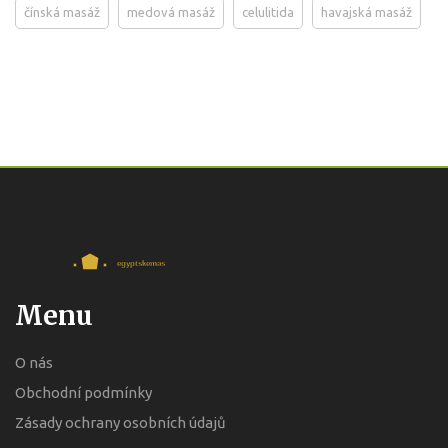
čínská masáž
medová masáž
celulitida
havajská masáž
Menu
O nás
Obchodní podmínky
Zásady ochrany osobních údajů