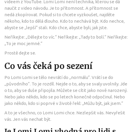
videem z YouTube. Lomi Lomi není technika, kterou se dá
naučit z video návodu. Je to přítomnost. A přítomnost se
nedá zkopírovat. Pokud si to chcete vyzkoušet, najděte
někoho, kdo to dělá dlouho. Kdo to nechává být. Kdo nechce,
abyste se „lepší“ stali. Kdo chce, abyste byli, jak jste.
Neříkejte: „Dělejte to víc.“ Neříkejte: „Tady to bolí.“ Neříkejte:
„To je moc jemné.“
Prostě dejte se.
Co vás čeká po sezení
Po Lomi Lomi se tělo nevrátí do „normálu“. Vrátí se do
„původního“. To je rozdíl. Nejde o to, aby se svaly uvolnily. Jde
o to, aby se duše připojila. Můžete se cítit jako nově narozený.
Nebo jako někdo, kdo se po letech konečně odpočinul. Nebo
jako někdo, kdo si poprvé v životě řekl: „Můžu být, jak jsem.“
A to je všechno, co Lomi Lomi chce. Nezlepšit vás. Nevyřešit
vás. Jen vás nechat být.
Je Lomi Lomi vhodná pro lidi s