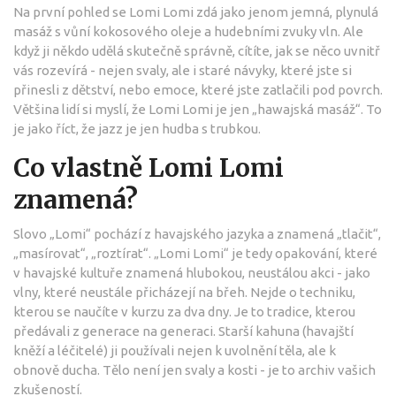
Na první pohled se Lomi Lomi zdá jako jenom jemná, plynulá
masáž s vůní kokosového oleje a hudebními zvuky vln. Ale
když ji někdo udělá skutečně správně, cítíte, jak se něco uvnitř
vás rozevírá - nejen svaly, ale i staré návyky, které jste si
přinesli z dětství, nebo emoce, které jste zatlačili pod povrch.
Většina lidí si myslí, že Lomi Lomi je jen „hawajská masáž“. To
je jako říct, že jazz je jen hudba s trubkou.
Co vlastně Lomi Lomi
znamená?
Slovo „Lomi“ pochází z havajského jazyka a znamená „tlačit“,
„masírovat“, „roztírat“. „Lomi Lomi“ je tedy opakování, které
v havajské kultuře znamená hlubokou, neustálou akci - jako
vlny, které neustále přicházejí na břeh. Nejde o techniku,
kterou se naučíte v kurzu za dva dny. Je to tradice, kterou
předávali z generace na generaci. Starší kahuna (havajští
kněží a léčitelé) ji používali nejen k uvolnění těla, ale k
obnově ducha. Tělo není jen svaly a kosti - je to archiv vašich
zkušeností.