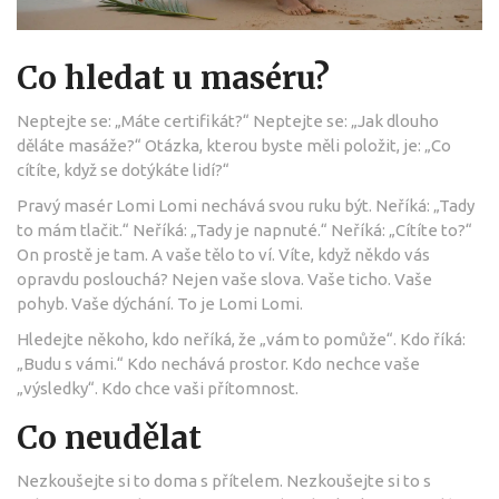
Co hledat u maséru?
Neptejte se: „Máte certifikát?“ Neptejte se: „Jak dlouho
děláte masáže?“ Otázka, kterou byste měli položit, je: „Co
cítíte, když se dotýkáte lidí?“
Pravý masér Lomi Lomi nechává svou ruku být. Neříká: „Tady
to mám tlačit.“ Neříká: „Tady je napnuté.“ Neříká: „Cítíte to?“
On prostě je tam. A vaše tělo to ví. Víte, když někdo vás
opravdu poslouchá? Nejen vaše slova. Vaše ticho. Vaše
pohyb. Vaše dýchání. To je Lomi Lomi.
Hledejte někoho, kdo neříká, že „vám to pomůže“. Kdo říká:
„Budu s vámi.“ Kdo nechává prostor. Kdo nechce vaše
„výsledky“. Kdo chce vaši přítomnost.
Co neudělat
Nezkoušejte si to doma s přítelem. Nezkoušejte si to s