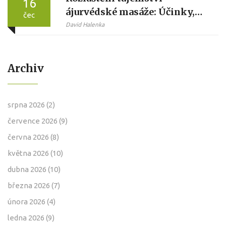
16
ájurvédské masáže: Účinky,
čec
Oleje a Postup
David Halenka
Archiv
srpna 2026
(2)
července 2026
(9)
června 2026
(8)
května 2026
(10)
dubna 2026
(10)
března 2026
(7)
února 2026
(4)
ledna 2026
(9)