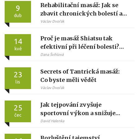
Rehabilitační masáž: Jak se
9
zbavit chronických bolestí a
dub
vrátit se do formy
Václav Dvořák
Proč je masáž Shiatsu tak
14
efektivní při léčení bolesti?
kvě
Vysvětlení mechanismů a
Dana Švihlová
praktické rady
Secrets of Tantrická masáž:
23
Co byste měli vědět
lis
Václav Dvořák
Jak tejpování zvyšuje
25
sportovní výkon a snižuje
čec
riziko zranění
David Halenka
Rozluštění tajemství