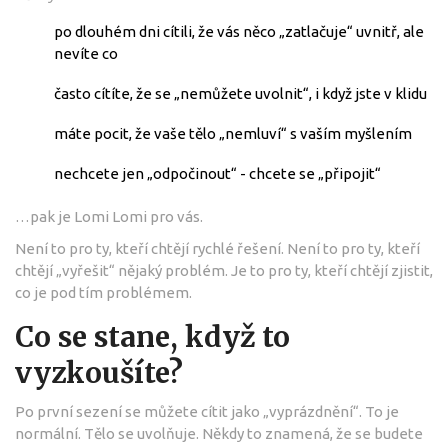
po dlouhém dni cítili, že vás něco „zatlačuje“ uvnitř, ale
nevíte co
často cítíte, že se „nemůžete uvolnit“, i když jste v klidu
máte pocit, že vaše tělo „nemluví“ s vaším myšlením
nechcete jen „odpočinout“ - chcete se „připojit“
…pak je Lomi Lomi pro vás.
Není to pro ty, kteří chtějí rychlé řešení. Není to pro ty, kteří
chtějí „vyřešit“ nějaký problém. Je to pro ty, kteří chtějí zjistit,
co je pod tím problémem.
Co se stane, když to
vyzkoušíte?
Po první sezení se můžete cítit jako „vyprázdnění“. To je
normální. Tělo se uvolňuje. Někdy to znamená, že se budete