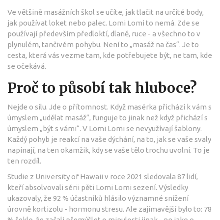
Ve většině masážních škol se učíte, jak tlačit na určité body,
jak používat loket nebo palec. Lomi Lomi to nemá. Zde se
používají především předloktí, dlaně, ruce - a všechno to v
plynulém, tančivém pohybu. Není to „masáž na čas“. Je to
cesta, která vás vezme tam, kde potřebujete být, ne tam, kde
se očekává.
Proč to působí tak hluboce?
Nejde o sílu. Jde o přítomnost. Když masérka přichází k vám s
úmyslem „udělat masáž“, funguje to jinak než když přichází s
úmyslem „být s vámi“. V Lomi Lomi se nevyužívají šablony.
Každý pohyb je reakcí na vaše dýchání, na to, jak se vaše svaly
napínají, na ten okamžik, kdy se vaše tělo trochu uvolní. To je
ten rozdíl.
Studie z University of Hawaii v roce 2021 sledovala 87 lidí,
kteří absolvovali sérii pěti Lomi Lomi sezení. Výsledky
ukazovaly, že 92 % účastníků hlásilo významné snížení
úrovně kortizolu - hormonu stresu. Ale zajímavější bylo to: 78
% řeklo, že začali přemýšlet o minulosti jinak - ne jako o