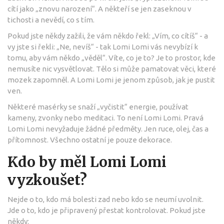
cítí jako „znovu narození“. A někteří se jen zaseknou v
tichosti a nevědí, co s tím.
Pokud jste někdy zažili, že vám někdo řekl: „Vím, co cítíš“ - a
vy jste si řekli: „Ne, nevíš“ - tak Lomi Lomi vás nevybízí k
tomu, aby vám někdo „věděl“. Víte, co je to? Je to prostor, kde
nemusíte nic vysvětlovat. Tělo si může pamatovat věci, které
mozek zapomněl. A Lomi Lomi je jenom způsob, jak je pustit
ven.
Některé masérky se snaží „vyčistit“ energie, používat
kameny, zvonky nebo meditaci. To není Lomi Lomi. Pravá
Lomi Lomi nevyžaduje žádné předměty. Jen ruce, olej, čas a
přítomnost. Všechno ostatní je pouze dekorace.
Kdo by měl Lomi Lomi
vyzkoušet?
Nejde o to, kdo má bolesti zad nebo kdo se neumí uvolnit.
Jde o to, kdo je připravený přestat kontrolovat. Pokud jste
někdy: