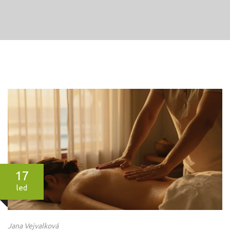
17
led
Jana Vejvalková