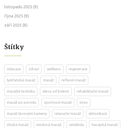
listopadu 2025
(9)
října 2025
(9)
září 2025
(8)
Štítky
relaxace
zdraví
wellness
regenerace
lymfatická masáž
masáž
reflexní masáž
masážní techniky
úleva od bolesti
rehabilitační masáž
masáž po porodu
sportovní masáž
stres
masáž lávovými kameny
relaxační masáž
detoxikace
čínská masáž
medová masáž
celulitida
havajská masáž