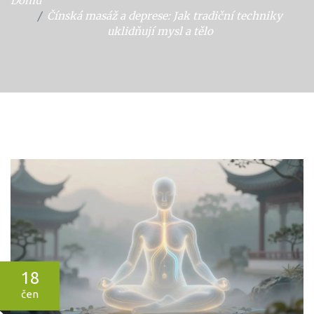
Domů
Čínská masáž a deprese: Jak tradiční techniky
uklidňují mysl a tělo
18
čen