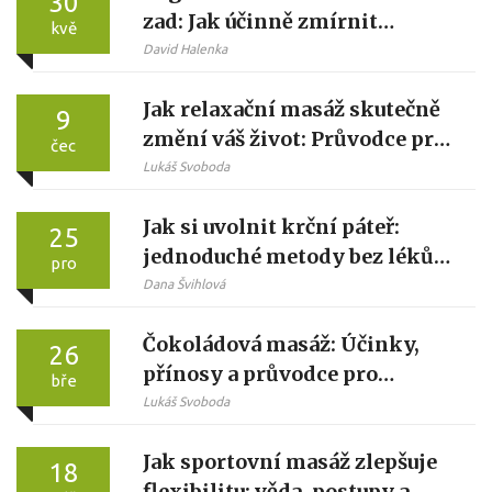
30
zad: Jak účinně zmírnit
kvě
svalové napětí
David Halenka
Jak relaxační masáž skutečně
9
změní váš život: Průvodce pro
čec
hluboký odpočinek
Lukáš Svoboda
Jak si uvolnit krční páteř:
25
jednoduché metody bez léků a
pro
návštěvy lékaře
Dana Švihlová
Čokoládová masáž: Účinky,
26
přínosy a průvodce pro
bře
dokonalý zážitek
Lukáš Svoboda
Jak sportovní masáž zlepšuje
18
flexibilitu: věda, postupy a