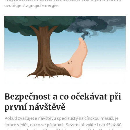
uvolňuje stagnující energie.
Bezpečnost a co očekávat při
první návštěvě
Pokud zvažujete návštěvu specialisty na čínskou masáž, je
dobré vědět, na co se připravit. Sezení obvykle trvá 45 až 60