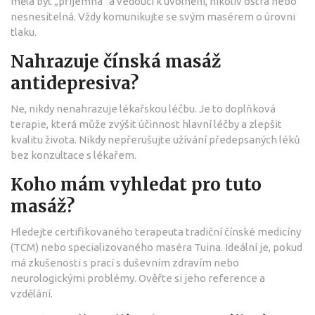
měla být „příjemná" a vedoucí k uvolnění, nikoliv ostrá nebo
nesnesitelná. Vždy komunikujte se svým masérem o úrovni
tlaku.
Nahrazuje čínská masáž
antidepresiva?
Ne, nikdy nenahrazuje lékařskou léčbu. Je to doplňková
terapie, která může zvýšit účinnost hlavní léčby a zlepšit
kvalitu života. Nikdy nepřerušujte užívání předepsaných léků
bez konzultace s lékařem.
Koho mám vyhledat pro tuto
masáž?
Hledejte certifikovaného terapeuta tradiční čínské medicíny
(TCM) nebo specializovaného maséra Tuina. Ideální je, pokud
má zkušenosti s prací s duševním zdravím nebo
neurologickými problémy. Ověřte si jeho reference a
vzdělání.