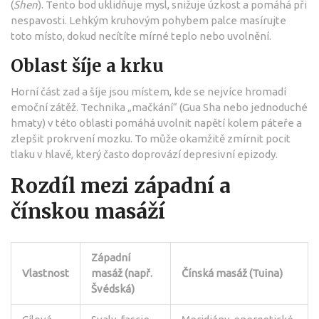
(
Shen
). Tento bod uklidňuje mysl, snižuje úzkost a pomáhá při
nespavosti. Lehkým kruhovým pohybem palce masírujte
toto místo, dokud necítíte mírné teplo nebo uvolnění.
Oblast šíje a krku
Horní část zad a šíje jsou místem, kde se nejvíce hromadí
emoční zátěž. Technika „mačkání“ (Gua Sha nebo jednoduché
hmaty) v této oblasti pomáhá uvolnit napětí kolem páteře a
zlepšit prokrvení mozku. To může okamžitě zmírnit pocit
tlaku v hlavě, který často doprovází depresivní epizody.
Rozdíl mezi západní a
čínskou masáží
Západní
Vlastnost
masáž (např.
Čínská masáž (Tuina)
Švédská)