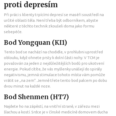
proti depresím
Při práci s klienty trpícími depresí se maséři soustředí na
určité oblasti těla. Není třeba být odborníkem, abyste
některé z těchto technik zkoušeli doma jako formu
sebepéče.
Bod Yongquan (KI1)
Tento bod se nachází na chodidle, v prohlubni uprostřed
oblouku, když ohnete prsty k dolní části nohy. V TCM je
považován za jeden z nejdůležitějších bodů pro ukotvení
energie. Pokud cítíte, že vás myšlenky unášejí do spirály
negativismu, jemná stimulace tohoto místa vám pomůže
vrátit se „na zem". Jemně třete tento bod palcem po dobu
dvou minut na každé noze.
Bod Shenmen (HT7)
Najdete ho na zápěstí, na vnitřní straně, v zářezu mezi
šlachou a kostí. Srdce je v čínské medicíně domovem ducha