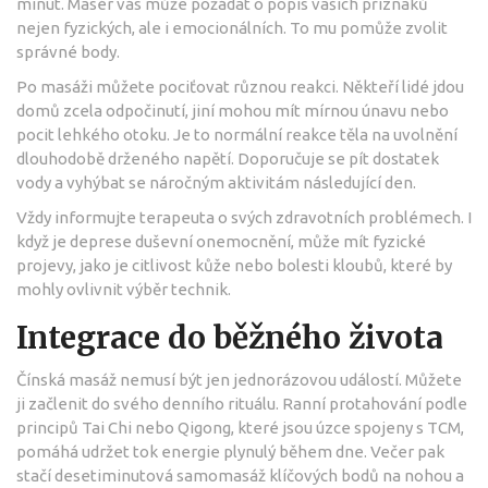
minut. Masér vás může požádat o popis vašich příznaků
nejen fyzických, ale i emocionálních. To mu pomůže zvolit
správné body.
Po masáži můžete pociťovat různou reakci. Někteří lidé jdou
domů zcela odpočinutí, jiní mohou mít mírnou únavu nebo
pocit lehkého otoku. Je to normální reakce těla na uvolnění
dlouhodobě drženého napětí. Doporučuje se pít dostatek
vody a vyhýbat se náročným aktivitám následující den.
Vždy informujte terapeuta o svých zdravotních problémech. I
když je deprese duševní onemocnění, může mít fyzické
projevy, jako je citlivost kůže nebo bolesti kloubů, které by
mohly ovlivnit výběr technik.
Integrace do běžného života
Čínská masáž nemusí být jen jednorázovou událostí. Můžete
ji začlenit do svého denního rituálu. Ranní protahování podle
principů Tai Chi nebo Qigong, které jsou úzce spojeny s TCM,
pomáhá udržet tok energie plynulý během dne. Večer pak
stačí desetiminutová samomasáž klíčových bodů na nohou a