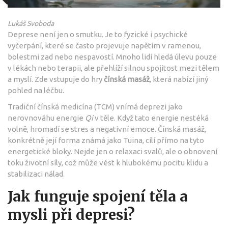
Lukáš Svoboda
Deprese není jen o smutku. Je to fyzické i psychické
vyčerpání, které se často projevuje napětím v ramenou,
bolestmi zad nebo nespavostí. Mnoho lidí hledá úlevu pouze
v lékách nebo terapii, ale přehlíží silnou spojitost mezi tělem
a myslí. Zde vstupuje do hry
čínská masáž
, která nabízí jiný
pohled na léčbu.
Tradiční čínská medicína (TCM) vnímá deprezi jako
nerovnováhu energie
Qi
v těle. Když tato energie nestéká
volně, hromadí se stres a negativní emoce. Čínská masáž,
konkrétně její forma známá jako Tuina, cílí přímo na tyto
energetické bloky. Nejde jen o relaxaci svalů, ale o obnovení
toku životní síly, což může vést k hlubokému pocitu klidu a
stabilizaci nálad.
Jak funguje spojení těla a
mysli při depresi?