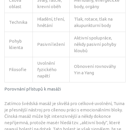
Cílová
Svaly, fascie,
Meridiány, energetické
oblast
krevní oběh
body, orgány
Hladění, tření,
Tlak, rotace, tlak na
Technika
hnětání
akupunkturní body
Aktivní spolupráce,
Pohyb
Pasivní ležení
někdy pasivní pohyby
klienta
kloubů
Uvolnění
Obnovení rovnováhy
Filosofie
fyzického
Yin a Yang
napětí
Porovnání přístupů k masáži
Zatímco švédská masáž je skvělá pro celkové uvolnění, Tuina
je přesnější nástroj pro cílenou práci s emocionálními bloky.
Čínská masáž může být intenzivnější a někdy dokonce
nepříjemná, protože masér hledá tzv. „aktivní body", které
reagují bolestí na dotek. Tato bolest je však signálem, že se