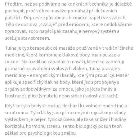
Předtím, než se podíváme na konkrétní techniky, je důležité
pochopit, proč vůbec masáže pomáhají při duševních
potížích. Deprese způsobuje chronické napětí ve svalech.
Tělo se doslova „svaluje“ před emocemi, které nedokážeme
zpracovat. Toto napětí pak zasahuje nervový systém a
udržuje stav stresem.
Tuina
je
typ terapeutické masáže používané v tradiční čínské
medicíně, která kombinuje tlakové body, manipulace a
cvičení
.
Na rozdíl od západních masáží, které se zaměřují
primárně na uvolnění svalových vláken, Tuina pracuje s
meridiány - energetickými kanály, kterými proudí Qi. Masér
aplikuje specifický tlak na body, které jsou propojeny s
orgány zodpovědnými za emoce, jako je játra (hněv a
frustrace), plíce (smutek) nebo srdce (radost a strach).
Když se tyto body stimulují, dochází k uvolnění endorfinů a
serotoninu. Tyto látky jsou přirozenými regulátory nálady.
Výsledkem je nejen fyzická úleva, ale také snížení hladiny
kortizolu, hormonu stresu. Tento biologický posun tvoří
základ pro psychologickou změnu.