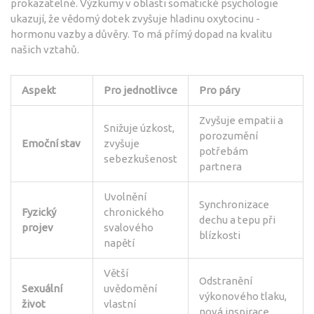
prokazatelné. Výzkumy v oblasti somatické psychologie
ukazují, že vědomý dotek zvyšuje hladinu oxytocinu -
hormonu vazby a důvěry. To má přímý dopad na kvalitu
našich vztahů.
Aspekt
Pro jednotlivce
Pro páry
Zvyšuje empatii a
Snižuje úzkost,
porozumění
Emoční stav
zvyšuje
potřebám
sebezkušenost
partnera
Uvolnění
Synchronizace
Fyzický
chronického
dechu a tepu při
projev
svalového
blízkosti
napětí
Větší
Odstranění
Sexuální
uvědomění
výkonového tlaku,
život
vlastní
nová inspirace