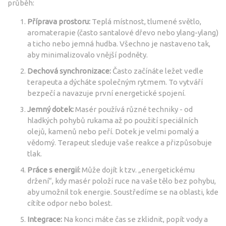
průběh:
Příprava prostoru:
Teplá místnost, tlumené světlo,
aromaterapie (často santalové dřevo nebo ylang-ylang)
a ticho nebo jemná hudba. Všechno je nastaveno tak,
aby minimalizovalo vnější podněty.
Dechová synchronizace:
Často začínáte ležet vedle
terapeuta a dýcháte společným rytmem. To vytváří
bezpečí a navazuje první energetické spojení.
Jemný dotek:
Masér používá různé techniky - od
hladkých pohybů rukama až po použití speciálních
olejů, kamenů nebo peří. Dotek je velmi pomalý a
vědomý. Terapeut sleduje vaše reakce a přizpůsobuje
tlak.
Práce s energií:
Může dojít k tzv. „energetickému
držení“, kdy masér položí ruce na vaše tělo bez pohybu,
aby umožnil tok energie. Soustředíme se na oblasti, kde
cítíte odpor nebo bolest.
Integrace:
Na konci máte čas se zklidnit, popít vody a