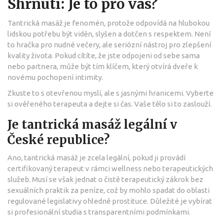
Shrnutí: Je to pro vás?
Tantrická masáž je fenomén, protože odpovídá na hlubokou
lidskou potřebu být viděn, slyšen a dotčen s respektem. Není
to hračka pro nudné večery, ale seriózní nástroj pro zlepšení
kvality života. Pokud cítíte, že jste odpojeni od sebe sama
nebo partnera, může být tím klíčem, který otvírá dveře k
novému pochopení intimity.
Zkuste to s otevřenou myslí, ale s jasnými hranicemi. Vyberte
si ověřeného terapeuta a dejte si čas. Vaše tělo si to zaslouží.
Je tantrická masáž legální v
České republice?
Ano, tantrická masáž je zcela legální, pokud ji provádí
certifikovaný terapeut v rámci wellness nebo terapeutických
služeb. Musí se však jednat o čistě terapeutický zákrok bez
sexuálních praktik za peníze, což by mohlo spadat do oblasti
regulované legislativy ohledně prostituce. Důležité je vybírat
si profesionální studia s transparentními podmínkami.