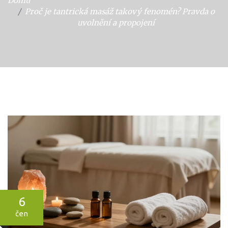
Domů
Proč je tantrická masáž takový fenomén? Pravda o
uvolnění a propojení
6
čen