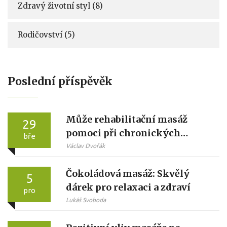
Zdravý životní styl
(8)
Rodičovství
(5)
Poslední příspěvěk
Může rehabilitační masáž
29
pomoci při chronických
bře
bolestech?
Václav Dvořák
Čokoládová masáž: Skvělý
5
dárek pro relaxaci a zdraví
pro
Lukáš Svoboda