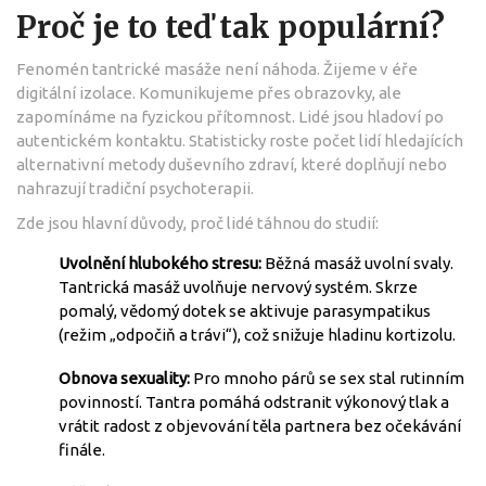
Proč je to teď tak populární?
Fenomén tantrické masáže není náhoda. Žijeme v éře
digitální izolace. Komunikujeme přes obrazovky, ale
zapomínáme na fyzickou přítomnost. Lidé jsou hladoví po
autentickém kontaktu. Statisticky roste počet lidí hledajících
alternativní metody duševního zdraví, které doplňují nebo
nahrazují tradiční psychoterapii.
Zde jsou hlavní důvody, proč lidé táhnou do studií:
Uvolnění hlubokého stresu:
Běžná masáž uvolní svaly.
Tantrická masáž uvolňuje nervový systém. Skrze
pomalý, vědomý dotek se aktivuje parasympatikus
(režim „odpočiň a trávi“), což snižuje hladinu kortizolu.
Obnova sexuality:
Pro mnoho párů se sex stal rutinním
povinností. Tantra pomáhá odstranit výkonový tlak a
vrátit radost z objevování těla partnera bez očekávání
finále.