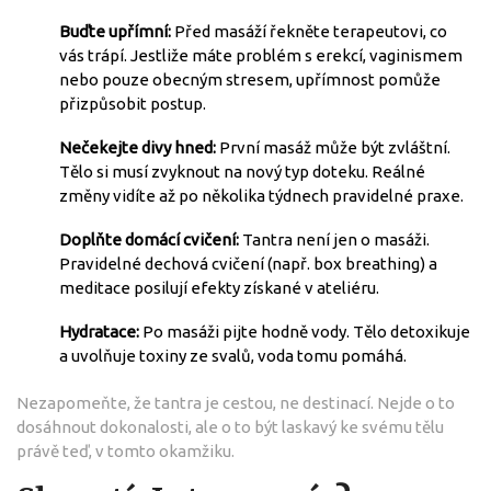
Buďte upřímní:
Před masáží řekněte terapeutovi, co
vás trápí. Jestliže máte problém s erekcí, vaginismem
nebo pouze obecným stresem, upřímnost pomůže
přizpůsobit postup.
Nečekejte divy hned:
První masáž může být zvláštní.
Tělo si musí zvyknout na nový typ doteku. Reálné
změny vidíte až po několika týdnech pravidelné praxe.
Doplňte domácí cvičení:
Tantra není jen o masáži.
Pravidelné dechová cvičení (např. box breathing) a
meditace posilují efekty získané v ateliéru.
Hydratace:
Po masáži pijte hodně vody. Tělo detoxikuje
a uvolňuje toxiny ze svalů, voda tomu pomáhá.
Nezapomeňte, že tantra je cestou, ne destinací. Nejde o to
dosáhnout dokonalosti, ale o to být laskavý ke svému tělu
právě teď, v tomto okamžiku.