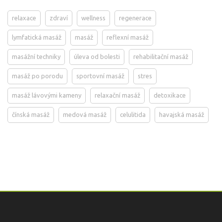
relaxace
zdraví
wellness
regenerace
lymfatická masáž
masáž
reflexní masáž
masážní techniky
úleva od bolesti
rehabilitační masáž
masáž po porodu
sportovní masáž
stres
masáž lávovými kameny
relaxační masáž
detoxikace
čínská masáž
medová masáž
celulitida
havajská masáž