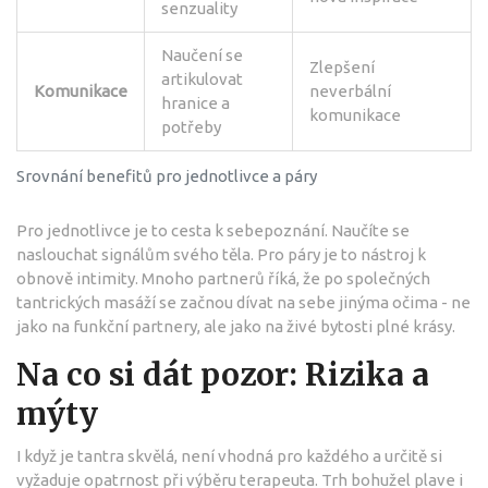
senzuality
Naučení se
Zlepšení
artikulovat
Komunikace
neverbální
hranice a
komunikace
potřeby
Srovnání benefitů pro jednotlivce a páry
Pro jednotlivce je to cesta k sebepoznání. Naučíte se
naslouchat signálům svého těla. Pro páry je to nástroj k
obnově intimity. Mnoho partnerů říká, že po společných
tantrických masáží se začnou dívat na sebe jinýma očima - ne
jako na funkční partnery, ale jako na živé bytosti plné krásy.
Na co si dát pozor: Rizika a
mýty
I když je tantra skvělá, není vhodná pro každého a určitě si
vyžaduje opatrnost při výběru terapeuta. Trh bohužel plave i