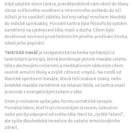
Když uslyšíte slovo tantra, pravděpodobně vám skočí do hlavy
obraz svíčkového osvětlení a intenzivního pohledu do očí.
Ačkoli je to součástí zážitku, kořeny sahají mnohem hlouběji
do indické spirituality. Původní tantra byla filozofický systém
zaměřený na sjednocení těla, mysli a ducha. Cílem bylo
dosáhnout osvícení prostřednictvím plného prožívání života,
nikoli jeho popírání.
Tantrická masáž
je
terapeutická technika vycházející z
tantrických principů, která kombinuje jemné masáže celého
těla s dechovými cvičeními a meditativním vědomím cílem
uvolnit emoční bloky a zvýšit citlivost smyslů
. Na rozdíl od
klasické sportovní masáže, která řeší svalové únavy, nebo
švédské masáže zaměřené na relaxaci kůže, se tantra snaží
pracovat s energetickým tokem v těle.
Dnes ji vnímáme spíše jako formu somatické terapie.
Pomáhá lidem, kteří trpí chronickým stresem, úzkostmi
nebo pocity odpojení od svého těla. Není to „rychlé řešení“,
ale spíše dlouhodobá investice do vašeho emocionálního
zdraví.