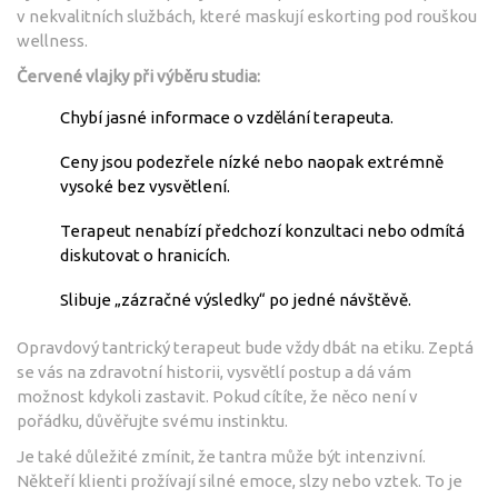
v nekvalitních službách, které maskují eskorting pod rouškou
wellness.
Červené vlajky při výběru studia:
Chybí jasné informace o vzdělání terapeuta.
Ceny jsou podezřele nízké nebo naopak extrémně
vysoké bez vysvětlení.
Terapeut nenabízí předchozí konzultaci nebo odmítá
diskutovat o hranicích.
Slibuje „zázračné výsledky“ po jedné návštěvě.
Opravdový tantrický terapeut bude vždy dbát na etiku. Zeptá
se vás na zdravotní historii, vysvětlí postup a dá vám
možnost kdykoli zastavit. Pokud cítíte, že něco není v
pořádku, důvěřujte svému instinktu.
Je také důležité zmínit, že tantra může být intenzivní.
Někteří klienti prožívají silné emoce, slzy nebo vztek. To je