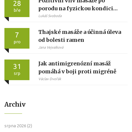
Pozitivní vliv masáže po
28
porodu na fyzickou kondici
bře
žen
Lukáš Svoboda
Thajské masáže a účinná úleva
7
od bolesti ramen
pro
Jana Vejvalková
Jak antimigrenózní masáž
31
pomáhá v boji proti migréně
srp
Václav Dvořák
Archiv
srpna 2026
(2)