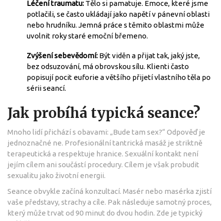
Léčení traumatu:
Tělo si pamatuje. Emoce, které jsme
potlačili, se často ukládají jako napětí v pánevní oblasti
nebo hrudníku. Jemná práce s těmito oblastmi může
uvolnit roky staré emoční břemeno.
Zvýšení sebevědomí:
Být viděn a přijat tak, jaký jste,
bez odsuzování, má obrovskou sílu. Klienti často
popisují pocit euforie a většího přijetí vlastního těla po
sérii seancí.
Jak probíhá typická seance?
Mnoho lidí přichází s obavami: „Bude tam sex?“ Odpověď je
jednoznačné ne. Profesionální tantrická masáž je striktně
terapeutická a respektuje hranice. Sexuální kontakt není
jejím cílem ani součástí procedury. Cílem je však probudit
sexualitu jako životní energii.
Seance obvykle začíná konzultací. Masér nebo masérka zjistí
vaše představy, strachy a cíle. Pak následuje samotný proces,
který může trvat od 90 minut do dvou hodin. Zde je typický