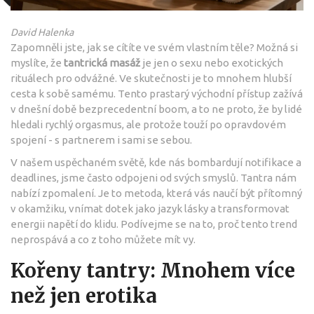
David Halenka
Zapomněli jste, jak se cítíte ve svém vlastním těle? Možná si
myslíte, že
tantrická masáž
je jen o sexu nebo exotických
rituálech pro odvážné. Ve skutečnosti je to mnohem hlubší
cesta k sobě samému. Tento prastarý východní přístup zažívá
v dnešní době bezprecedentní boom, a to ne proto, že by lidé
hledali rychlý orgasmus, ale protože touží po opravdovém
spojení - s partnerem i sami se sebou.
V našem uspěchaném světě, kde nás bombardují notifikace a
deadlines, jsme často odpojeni od svých smyslů. Tantra nám
nabízí zpomalení. Je to metoda, která vás naučí být přítomný
v okamžiku, vnímat dotek jako jazyk lásky a transformovat
energii napětí do klidu. Podívejme se na to, proč tento trend
neprospává a co z toho můžete mít vy.
Kořeny tantry: Mnohem více
než jen erotika