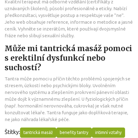
Kvalitní terapeut má odborné vzdělání (certifikáty z
uznávaných školení), působí profesionálně a eticky. Nabízí
předkonzultaci, vysvětluje postup a respektuje vaše "ne".
Jeho web obsahuje reference, informace o metodice a jasné
ceník. Vyhněte se inzerátům, které používají dvojsmyslné
fráze nebo slibují sexuální služby.
Může mi tantrická masáž pomoci
s erektilní dysfunkcí nebo
suchostí?
Tantra může pomoci u příčin těchto problémů spojených se
stresem, úzkostí nebo psychickými bloky. Uvolněním
nervového systému a zlepšením prokrvení pánevní oblasti
může dojít k významnému zlepšení. U fyziologických příčin
(např. hormonální nerovnováha, cukrovka) je však nutné
konzultovat lékaře. Tantra funguje jako doplňková terapie,
ne jako náhrada lékařské péče.
Štítky:
tantrická masáž
benefity tantry
intimní vztahy