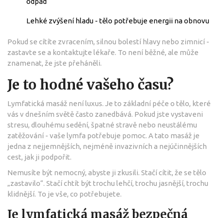
odpad
Lehké zvýšení hladu - tělo potřebuje energii na obnovu
Pokud se cítíte zvracením, silnou bolestí hlavy nebo zimnicí -
zastavte se a kontaktujte lékaře. To není běžné, ale může
znamenat, že jste přeháněli.
Je to hodné vašeho času?
Lymfatická masáž není luxus. Je to základní péče o tělo, které
vás v dnešním světě často zanedbává. Pokud jste vystaveni
stresu, dlouhému sedění, špatné stravě nebo neustálému
zatěžování - vaše lymfa potřebuje pomoc. A tato masáž je
jedna z nejjemnějších, nejméně invazivních a nejúčinnějších
cest, jak ji podpořit.
Nemusíte být nemocný, abyste ji zkusili. Stačí cítit, že se tělo
„zastavilo“. Stačí chtít být trochu lehčí, trochu jasnější, trochu
klidnější. To je vše, co potřebujete.
Je lymfatická masáž bezpečná