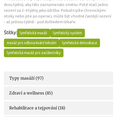
dvou týdnů, aby tělo zaznamenalo změnu. Poté stačí jedno
sezení za 2-4 týdny jako údržba. Pokud trpíte chronickými
otoky nebo jste po operaci, může být vhodné častější sezení
- až jednou týdně - pod dohledem lékaře.
Štítky:
lymfatická masáž
lymfatický systém
masáž pro odbourávání tekutin
lymfatická detoxikace
lymfatická masáž pro začátečníky
Typy masáží
(97)
Zdraví a wellness
(85)
Rehabilitace a tejpování
(18)