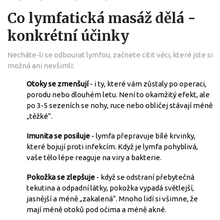
Co lymfatická masáž dělá -
konkrétní účinky
Necháte-li se odbourat lymfou, začnete cítit věci, které jste si
možná ani nevšimli:
Otoky se zmenšují
- i ty, které vám zůstaly po operaci,
porodu nebo dlouhém letu. Není to okamžitý efekt, ale
po 3-5 sezeních se nohy, ruce nebo obličej stávají méně
„těžké“.
Imunita se posiluje
- lymfa přepravuje bílé krvinky,
které bojují proti infekcím. Když je lymfa pohyblivá,
vaše tělo lépe reaguje na viry a bakterie.
Pokožka se zlepšuje
- když se odstraní přebytečná
tekutina a odpadní látky, pokožka vypadá světlejší,
jasnější a méně „zakalená“. Mnoho lidí si všimne, že
mají méně otoků pod očima a méně akné.