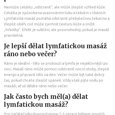
Nemůže celulitu „odstranit“, ale může zlepšit vzhled kůže.
Celulita je způsobena usazováním tuku a tekutin v tkáních.
Lymfatická masáž pomáhá odstranit přebytečnou tekutinu a
zlepšit oběh, což může zjemnit texturu kůže a snížit
„hrbolky“. Efekt je subtilní, ale pozoruhodný, pokud je masáž
pravidelná.
Je lepší dělat lymfatickou masáž
ráno nebo večer?
Ráno je ideální - tělo se probouzí a lymfa je nejaktivnější po
noci. Masáž ráno může pomoci odstranit nocní otoky, zlepšit
energii a připravit tělo na den. Večer může být také dobrý
čas, pokud chcete zlepšit spánek. Vždy však píjte vodu po
masáži, ať už děláte ráno nebo večer.
Jak často bych měl(a) dělat
lymfatickou masáž?
Pro začátečníky doporučujeme 2-3 sezení během prvních