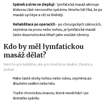
Spánek a stres se zlepšují
- lymfatická masáž aktivuje
klidovou část nervového systému. Mnoho lidí říká, že po
masáži spí lépe a cítí se klidněji.
Rehabilitace po operacích
- po chirurgických zákrocích,
zejména na prsou nebo nohou, je lymfatická masáž
často doporučována lékaři jako součást obnovy.
Kdo by měl lymfatickou
masáž dělat?
Není to pro každého, ale pro mnohé je ideální. Zkuste ji,
pokud:
Máte časté otoky nohou nebo rukou, zejména po
dlouhém sedění nebo letu
Trpíte chronickou únavou, která neodchází i po
dostatku spánku