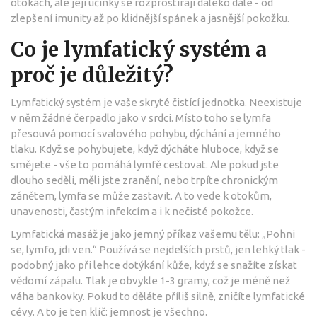
otokách, ale její účinky se rozprostírají daleko dále - od
zlepšení imunity až po klidnější spánek a jasnější pokožku.
Co je lymfatický systém a
proč je důležitý?
Lymfatický systém je vaše skryté čistící jednotka. Neexistuje
v něm žádné čerpadlo jako v srdci. Místo toho se lymfa
přesouvá pomocí svalového pohybu, dýchání a jemného
tlaku. Když se pohybujete, když dýcháte hluboce, když se
smějete - vše to pomáhá lymfě cestovat. Ale pokud jste
dlouho seděli, měli jste zranění, nebo trpíte chronickým
zánětem, lymfa se může zastavit. A to vede k otokům,
unavenosti, častým infekcím a i k nečisté pokožce.
Lymfatická masáž je jako jemný příkaz vašemu tělu: „Pohni
se, lymfo, jdi ven.“ Používá se nejdelších prstů, jen lehký tlak -
podobný jako při lehce dotýkání kůže, když se snažíte získat
vědomí zápalu. Tlak je obvykle 1-3 gramy, což je méně než
váha bankovky. Pokud to děláte příliš silně, zničíte lymfatické
cévy. A to je ten klíč: jemnost je všechno.