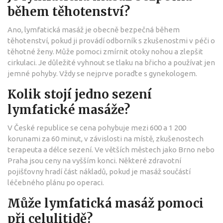
během těhotenství?
Ano, lymfatická masáž je obecně bezpečná během
těhotenství, pokud ji provádí odborník s zkušenostmi v péči o
těhotné ženy. Může pomoci zmírnit otoky nohou a zlepšit
cirkulaci. Je důležité vyhnout se tlaku na břicho a používat jen
jemné pohyby. Vždy se nejprve poraďte s gynekologem.
Kolik stojí jedno sezení
lymfatické masáže?
V České republice se cena pohybuje mezi 600 a 1 200
korunami za 60 minut, v závislosti na místě, zkušenostech
terapeuta a délce sezení. Ve větších městech jako Brno nebo
Praha jsou ceny na vyšším konci. Některé zdravotní
pojišťovny hradí část nákladů, pokud je masáž součástí
léčebného plánu po operaci.
Může lymfatická masáž pomoci
při celulitidě?