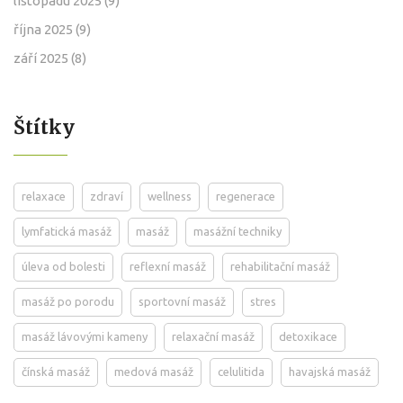
listopadu 2025
(9)
října 2025
(9)
září 2025
(8)
Štítky
relaxace
zdraví
wellness
regenerace
lymfatická masáž
masáž
masážní techniky
úleva od bolesti
reflexní masáž
rehabilitační masáž
masáž po porodu
sportovní masáž
stres
masáž lávovými kameny
relaxační masáž
detoxikace
čínská masáž
medová masáž
celulitida
havajská masáž