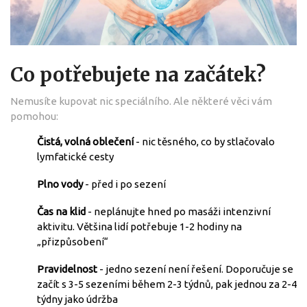
Co potřebujete na začátek?
Nemusíte kupovat nic speciálního. Ale některé věci vám
pomohou:
Čistá, volná oblečení
- nic těsného, co by stlačovalo
lymfatické cesty
Plno vody
- před i po sezení
Čas na klid
- neplánujte hned po masáži intenzivní
aktivitu. Většina lidí potřebuje 1-2 hodiny na
„přizpůsobení“
Pravidelnost
- jedno sezení není řešení. Doporučuje se
začít s 3-5 sezeními během 2-3 týdnů, pak jednou za 2-4
týdny jako údržba