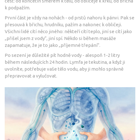
cest: od končetin směrem k tělu, od obličeje k krku, od břicha
k podpažím.
První část je vždy na nohách - od prstů nahoru k pánvi. Pak se
přesouvá k břichu, hrudníku, pažím a nakonec k obličeji.
Všichni lidé cítí něco jiného: někteří cítí teplo, jiní se cítí jako
„přišel jsem z vody“, jiní spí. Někdo si během masáže
zapamatuje, že je to jako „příjemné třepání“.
Po sezení je důležité pít hodně vody - alespoň 1-2 litry
během následujících 24 hodin. Lymfa je tekutina, a když ji
uvolníte, potřebuje vaše tělo vodu, aby ji mohlo správně
přepravovat a vylučovat.