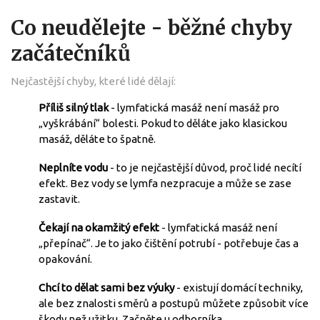
Co neudělejte - běžné chyby
začátečníků
Nejčastější chyby, které lidé dělají:
Příliš silný tlak
- lymfatická masáž není masáž pro
„vyškrábání“ bolesti. Pokud to děláte jako klasickou
masáž, děláte to špatně.
Neplníte vodu
- to je nejčastější důvod, proč lidé necítí
efekt. Bez vody se lymfa nezpracuje a může se zase
zastavit.
Čekají na okamžitý efekt
- lymfatická masáž není
„přepínač“. Je to jako čištění potrubí - potřebuje čas a
opakování.
Chcí to dělat sami bez výuky
- existují domácí techniky,
ale bez znalosti směrů a postupů můžete způsobit více
škody než užitku. Začněte u odborníka.