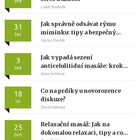
bře
Lukáš Svoboda
Jak správně odsávat rýmu
31
miminku: tipy a bezpečný
čec
postup
Václav Dvořák
Jak vypadá sezení
3
anticelulitidní masáže: krok
led
za krokem od přípravy po
Dana Švihlová
ukončení
Co na prdíky u novorozence
18
diskuze?
lis
David Halenka
Relaxační masáž: Jak na
25
dokonalou relaxaci, tipy a co
čen