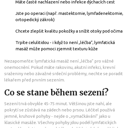
Máte časté nachlazení nebo infekce dýchacích cest
Jste po operaci (např. mastektomie, lymfadenektomie,
ortopedický zákrok)
Chcete zlepšit kvalitu pokožky a snížit otoky pod očima
Trpíte celulitidou - i když to není „léčba“, lymfatická
masáž může pomoci zjemnit texturu kůže
Nezapomeňte: lymfatická masáž není „léčba“ pro vážné
onemocnění. Pokud máte rakovinu, akutní infekci, krevní
sraženiny nebo závažné srdeční problémy, nechte se poradit
lékařem před prvním sezením.
Co se stane během sezení?
Sezení trvá obvykle 45-75 minut. Většinou jste nahí, ale
pokrytí se zůstává na zádech nebo prsou. Léčitel používá
jemné, kruhové pohyby - nejde o „vymačkávání“ jako u
klasické masáže. Všechny pohyby jdou podél lymfatických