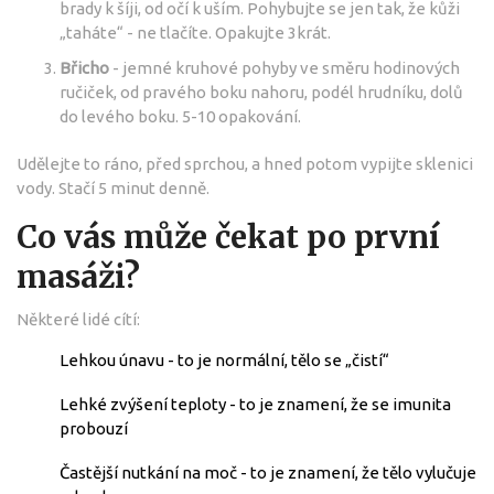
brady k šíji, od očí k uším. Pohybujte se jen tak, že kůži
„taháte“ - ne tlačíte. Opakujte 3krát.
Břicho
- jemné kruhové pohyby ve směru hodinových
ručiček, od pravého boku nahoru, podél hrudníku, dolů
do levého boku. 5-10 opakování.
Udělejte to ráno, před sprchou, a hned potom vypijte sklenici
vody. Stačí 5 minut denně.
Co vás může čekat po první
masáži?
Některé lidé cítí:
Lehkou únavu - to je normální, tělo se „čistí“
Lehké zvýšení teploty - to je znamení, že se imunita
probouzí
Častější nutkání na moč - to je znamení, že tělo vylučuje