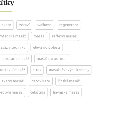
títky
elaxace
zdraví
wellness
regenerace
ymfatická masáž
masáž
reflexní masáž
asážní techniky
úleva od bolesti
ehabilitační masáž
masáž po porodu
portovní masáž
stres
masáž lávovými kameny
elaxační masáž
detoxikace
čínská masáž
edová masáž
celulitida
havajská masáž