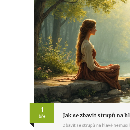
1
Jak se zbavit strupů na
bře
Zbavit se strupů na hlavě nemusí bý