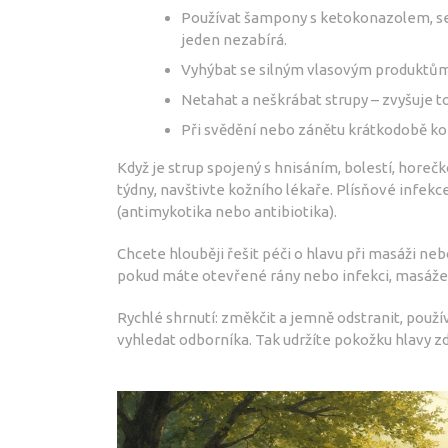
Používat šampony s ketokonazolem, se
jeden nezabírá.
Vyhýbat se silným vlasovým produktům,
Netahat a neškrábat strupy – zvyšuje to 
Při svědění nebo zánětu krátkodobě kon
Když je strup spojený s hnisáním, bolestí, hore
týdny, navštivte kožního lékaře. Plísňové infekce
(antimykotika nebo antibiotika).
Chcete hlouběji řešit péči o hlavu při masáži ne
pokud máte otevřené rány nebo infekci, masáže 
Rychlé shrnutí: změkčit a jemně odstranit, pou
vyhledat odborníka. Tak udržíte pokožku hlavy z