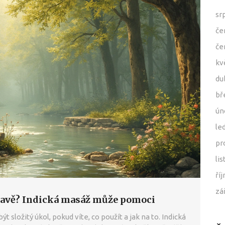
sr
če
če
kv
du
bř
ún
le
pr
li
ří
zá
 hlavě? Indická masáž může pomoci
t složitý úkol, pokud víte, co použít a jak na to. Indická