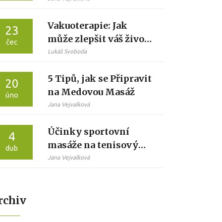
klidu
Vakuoterapie: Jak
23
může zlepšit váš život,
čec
zdraví a vzhled
Lukáš Svoboda
5 Tipů, jak se Připravit
20
na Medovou Masáž
úno
Jana Vejvalková
Účinky sportovní
4
masáže na tenisový
dub
loket: Terapie a
Jana Vejvalková
prevence
rchiv