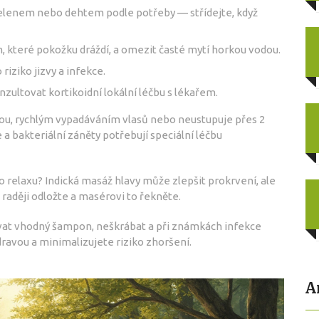
lenem nebo dehtem podle potřeby — střídejte, když
 které pokožku dráždí, a omezit časté mytí horkou vodou.
riziko jizvy a infekce.
zultovat kortikoidní lokální léčbu s lékařem.
čkou, rychlým vypadáváním vlasů nebo neustupuje přes 2
 a bakteriální záněty potřebují speciální léčbu
bo relaxu? Indická masáž hlavy může zlepšit prokrvení, ale
raději odložte a masérovi to řekněte.
žívat vhodný šampon, neškrábat a při známkách infekce
dravou a minimalizujete riziko zhoršení.
A