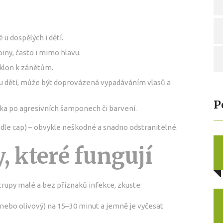
 u dospělých i dětí.
piny, často i mimo hlavu.
sklon k zánětům.
o u dětí, může být doprovázená vypadáváním vlasů a
P
a po agresivních šamponech či barvení.
radle cap) – obvykle neškodné a snadno odstranitelné.
, které fungují
rupy malé a bez příznaků infekce, zkuste:
 nebo olivový) na 15–30 minut a jemně je vyčesat