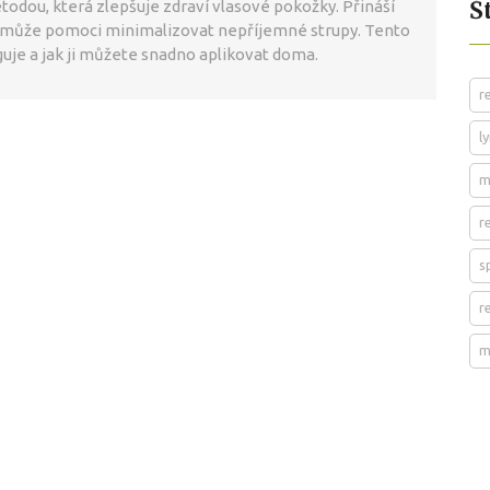
Š
odou, která zlepšuje zdraví vlasové pokožky. Přináší
a může pomoci minimalizovat nepříjemné strupy. Tento
uje a jak ji můžete snadno aplikovat doma.
r
l
m
r
s
r
m