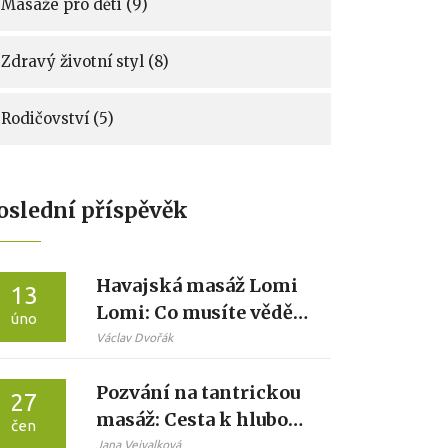
Masáže pro děti
(9)
Zdravý životní styl
(8)
Rodičovství
(5)
oslední příspěvěk
Havajská masáž Lomi
13
Lomi: Co musíte vědět
úno
před rezervací
Václav Dvořák
Pozvání na tantrickou
27
masáž: Cesta k hluboké
čen
relaxaci a vnitřnímu
Jana Vejvalková