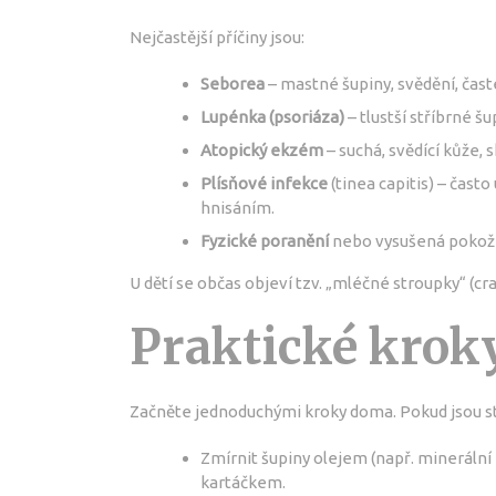
Nejčastější příčiny jsou:
Seborea
– mastné šupiny, svědění, časté
Lupénka (psoriáza)
– tlustší stříbrné šu
Atopický ekzém
– suchá, svědící kůže, 
Plísňové infekce
(tinea capitis) – čast
hnisáním.
Fyzické poranění
nebo vysušená pokožk
U dětí se občas objeví tzv. „mléčné stroupky“ (c
Praktické kroky
Začněte jednoduchými kroky doma. Pokud jsou st
Zmírnit šupiny olejem (např. minerální
kartáčkem.