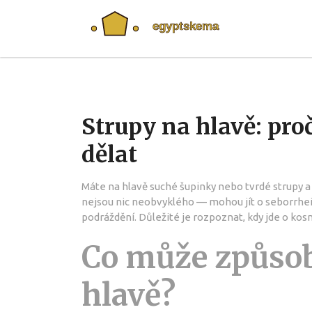
Strupy na hlavě: proč
dělat
Máte na hlavě suché šupinky nebo tvrdé strupy a 
nejsou nic neobvyklého — mohou jít o seborrhei
podráždění. Důležité je rozpoznat, kdy jde o ko
Co může způsob
hlavě?