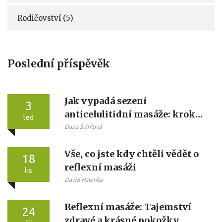
Rodičovství
(5)
Poslední příspěvěk
Jak vypadá sezení
3
anticelulitidní masáže: krok
led
za krokem od přípravy po
Dana Švihlová
ukončení
Vše, co jste kdy chtěli vědět o
18
reflexní masáži
lis
David Halenka
Reflexní masáže: Tajemství
24
zdravé a krásné pokožky