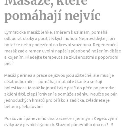
Masáže, které
pomáhají nejvíc
Lymfatická masáž: lehké, směrem k uzlinám, pomáhá
odbourat otoky a pocit těžkých nohou. Neprovádějte ji při
horečce nebo podezření na krevní sraženinu. Regenerační
masáž zad a ramen uvolní napětí způsobené nošením dítěte
a kojením. Hledejte terapeuta se zkušenostmi s poporodní
péčí.
Masáž périnea a práce se jizvou jsou užitečné, ale musí je
dělat odborník — pomáhají mobilitě tkáně a snižují
bolestivost. Masáž kojenců také patří do péče po porodu:
zklidní dítě, zlepší trávení a pomůže spánku. Naučte se pár
jednoduchých hmatů pro bříško a zádíčka, zvládnete je
během přebalování.
Posilování pánevního dna: začněte s jemnými Kegelovými
cviky už v prvních týdnech. Stažení pánevního dna na 3–5