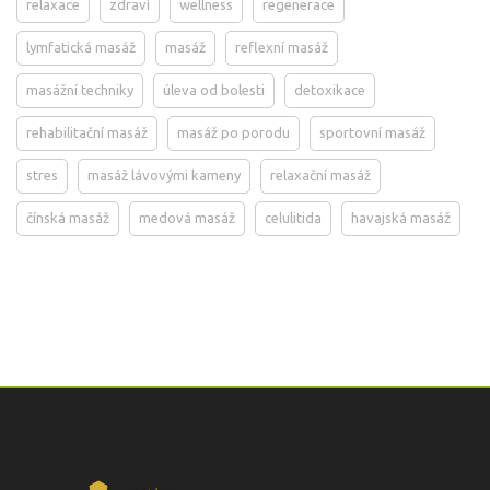
relaxace
zdraví
wellness
regenerace
lymfatická masáž
masáž
reflexní masáž
masážní techniky
úleva od bolesti
detoxikace
rehabilitační masáž
masáž po porodu
sportovní masáž
stres
masáž lávovými kameny
relaxační masáž
čínská masáž
medová masáž
celulitida
havajská masáž