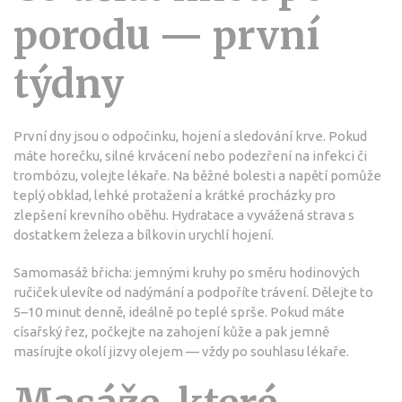
porodu — první
týdny
První dny jsou o odpočinku, hojení a sledování krve. Pokud
máte horečku, silné krvácení nebo podezření na infekci či
trombózu, volejte lékaře. Na běžné bolesti a napětí pomůže
teplý obklad, lehké protažení a krátké procházky pro
zlepšení krevního oběhu. Hydratace a vyvážená strava s
dostatkem železa a bílkovin urychlí hojení.
Samomasáž břicha: jemnými kruhy po směru hodinových
ručiček ulevíte od nadýmání a podpoříte trávení. Dělejte to
5–10 minut denně, ideálně po teplé sprše. Pokud máte
císařský řez, počkejte na zahojení kůže a pak jemně
masírujte okolí jizvy olejem — vždy po souhlasu lékaře.