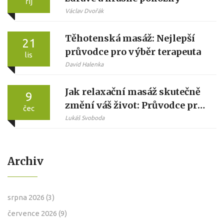
říj
Václav Dvořák
Těhotenská masáž: Nejlepší
21
průvodce pro výběr terapeuta
lis
David Halenka
Jak relaxační masáž skutečně
9
změní váš život: Průvodce pro
čec
hluboký odpočinek
Lukáš Svoboda
Archiv
srpna 2026
(3)
července 2026
(9)