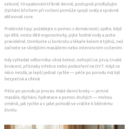
sekund, 10 opakování třikrát denně, postupně prodlužujte.
Dýchání břichem při cvičení pomůže spojit svaly a správně
aktivovat core.
Praktické tipy: požádejte o pomoc s domácností, spěte, když
spí dítě, noste dítě ergonomicky, pijte hodně vody a jez­te
pravidelně. Domluvte si kontrolu u lékaře kolem 6 týdnů, než
začnete se silnějšími masážemi nebo intenzivním cvičením.
Kdy vyhledat odborníka: silná bolest, nehojící se jizva, trvalé
krvácení, příznaky infekce nebo podezření na DVT. Když se
něco nezdá, je lepší jednat rychle — péče po porodu má být
bezpečná a cílená.
Péče po porodu je proces. Malé denní kroky — jemné
masáže, dýchání, hydratace a pomoc druhých — mohou
změnit, jak rychle a v jaké pohodě se vrátíte k běžnému
životu.