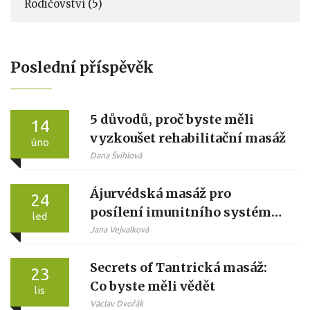
Rodičovství
(5)
Poslední příspěvěk
5 důvodů, proč byste měli
14
vyzkoušet rehabilitační masáž
úno
Dana Švihlová
Ájurvédská masáž pro
24
posílení imunitního systému:
led
jak to funguje a kdo by ji měla
Jana Vejvalková
dělat
Secrets of Tantrická masáž:
23
Co byste měli vědět
lis
Václav Dvořák