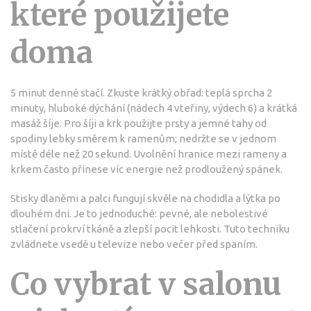
které použijete
doma
5 minut denně stačí. Zkuste krátký obřad: teplá sprcha 2
minuty, hluboké dýchání (nádech 4 vteřiny, výdech 6) a krátká
masáž šíje. Pro šíji a krk použijte prsty a jemné tahy od
spodiny lebky směrem k ramenům; nedržte se v jednom
místě déle než 20 sekund. Uvolnění hranice mezi rameny a
krkem často přinese víc energie než prodloužený spánek.
Stisky dlaněmi a palci fungují skvěle na chodidla a lýtka po
dlouhém dni. Je to jednoduché: pevné, ale nebolestivé
stlačení prokrví tkáně a zlepší pocit lehkosti. Tuto techniku
zvládnete vsedě u televize nebo večer před spaním.
Co vybrat v salonu