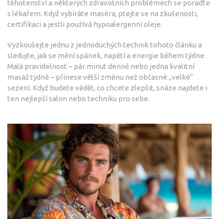
těhotenství a některých zdravotních problémech se poraďte
s lékařem. Když vybíráte maséra, ptejte se na zkušenosti,
certifikaci a jestli používá hypoalergenní oleje.
Vyzkoušejte jednu z jednoduchých technik tohoto článku a
sledujte, jak se mění spánek, napětí a energie během týdne.
Malá pravidelnost – pár minut denně nebo jedna kvalitní
masáž týdně – přinese větší změnu než občasné „velké“
sezení. Když budete vědět, co chcete zlepšit, snáze najdete i
ten nejlepší salon nebo techniku pro sebe.