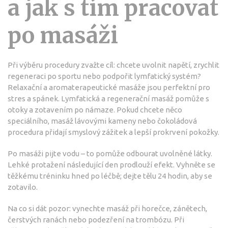
a jak s tím pracovat
po masáži
Při výběru procedury zvažte cíl: chcete uvolnit napětí, zrychlit
regeneraci po sportu nebo podpořit lymfatický systém?
Relaxační a aromaterapeutické masáže jsou perfektní pro
stres a spánek. Lymfatická a regenerační masáž pomůže s
otoky a zotavením po námaze. Pokud chcete něco
speciálního, masáž lávovými kameny nebo čokoládová
procedura přidají smyslový zážitek a lepší prokrvení pokožky.
Po masáži pijte vodu – to pomůže odbourat uvolněné látky.
Lehké protažení následující den prodlouží efekt. Vyhněte se
těžkému tréninku hned po léčbě; dejte tělu 24 hodin, aby se
zotavilo.
Na co si dát pozor: vynechte masáž při horečce, zánětech,
čerstvých ranách nebo podezření na trombózu. Při