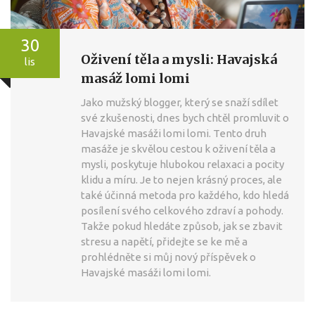
30
Oživení těla a mysli: Havajská
lis
masáž lomi lomi
Jako mužský blogger, který se snaží sdílet
své zkušenosti, dnes bych chtěl promluvit o
Havajské masáži lomi lomi. Tento druh
masáže je skvělou cestou k oživení těla a
mysli, poskytuje hlubokou relaxaci a pocity
klidu a míru. Je to nejen krásný proces, ale
také účinná metoda pro každého, kdo hledá
posílení svého celkového zdraví a pohody.
Takže pokud hledáte způsob, jak se zbavit
stresu a napětí, přidejte se ke mě a
prohlédněte si můj nový příspěvek o
Havajské masáži lomi lomi.