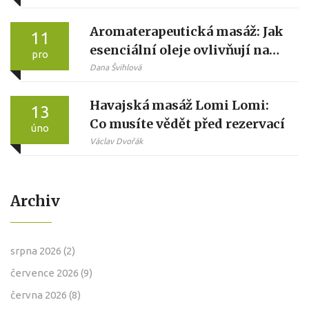
Aromaterapeutická masáž: Jak
11
esenciální oleje ovlivňují naše
pro
emoce
Dana Švihlová
Havajská masáž Lomi Lomi:
13
Co musíte vědět před rezervací
úno
Václav Dvořák
Archiv
srpna 2026
(2)
července 2026
(9)
června 2026
(8)