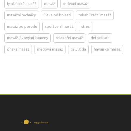
lymfatická masáž
masáž
reflexní masáž
masážní techniky
úleva od bolesti
rehabilitační masáž
masáž po porodu
sportovní masáž
stres
masáž lávovými kameny
relaxační masáž
detoxikace
čínská masáž
medová masáž
celulitida
havajská masáž