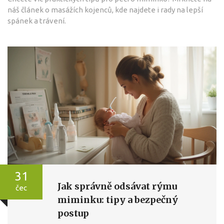
náš článek o masážích kojenců, kde najdete i rady na lepší
spánek a trávení.
31
Jak správně odsávat rýmu
čec
miminku: tipy a bezpečný
postup