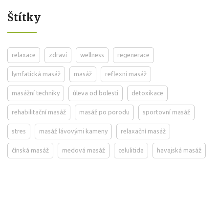
Štítky
relaxace
zdraví
wellness
regenerace
lymfatická masáž
masáž
reflexní masáž
masážní techniky
úleva od bolesti
detoxikace
rehabilitační masáž
masáž po porodu
sportovní masáž
stres
masáž lávovými kameny
relaxační masáž
čínská masáž
medová masáž
celulitida
havajská masáž