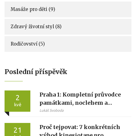
Masáže pro děti
(9)
Zdravý životní styl
(8)
Rodičovství
(5)
Poslední příspěvěk
Praha 1: Kompletní průvodce
2
památkami, noclehem a
kvě
relaxací
Lukáš Svoboda
Proč tejpovat: 7 konkrétních
21
výhod kinesiotape pro