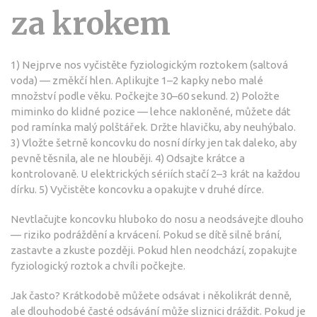
za krokem
1) Nejprve nos vyčistěte fyziologickým roztokem (saltová
voda) — změkčí hlen. Aplikujte 1–2 kapky nebo malé
množství podle věku. Počkejte 30–60 sekund. 2) Položte
miminko do klidné pozice — lehce nakloněné, můžete dát
pod ramínka malý polštářek. Držte hlavičku, aby neuhýbalo.
3) Vložte šetrně koncovku do nosní dírky jen tak daleko, aby
pevně těsnila, ale ne hlouběji. 4) Odsajte krátce a
kontrolovaně. U elektrických sériích stačí 2–3 krát na každou
dírku. 5) Vyčistěte koncovku a opakujte v druhé dírce.
Nevtlačujte koncovku hluboko do nosu a neodsávejte dlouho
— riziko podráždění a krvácení. Pokud se dítě silně brání,
zastavte a zkuste později. Pokud hlen neodchází, zopakujte
fyziologický roztok a chvíli počkejte.
Jak často? Krátkodobě můžete odsávat i několikrát denně,
ale dlouhodobé časté odsávání může sliznici dráždit. Pokud je