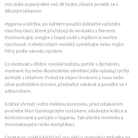
nos stále ucpaný déle než 48 hodin, zkuste poradit se s
dětským lékařem.
Hygiena a údržba: po každém použití důkladně vyčistěte
všechny části, které přicházejí do kontaktu s hlenem.
Rozmontujte, omyjte v teplé vodě s mýdlem a nechte
vyschnout. U elektrických modelů vyměňujte nebo myjte
filtry podle návodu výrobce.
Co sledovat u dítěte: vysoká teplota, potíže s dýcháním,
modravé rty nebo dlouhodobé odmítání jídla vyžadují rychlý
kontakt s lékařem. Pokud se objeví krvácení z nosu nebo
silné podráždění sliznice, přestaňte odsávat a poraďte se s
odborníkem.
Krátké shrnutí: volte měkkou koncovku, před odsáváním
uvolněte hlen fyziologickým roztokem, odsávejte krátce a
kontrolovaně a pečujte o hygienu. Tak ulevíte miminku a
minimalizujete riziko komplikací.
Chcete víc praktických tipů pro péči o miminko? Mrkněte na