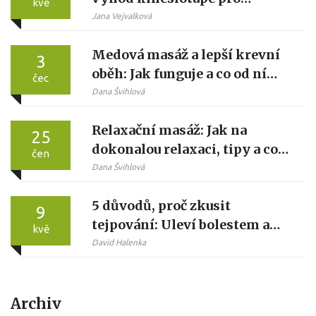
kvě
sportovce i běžné lidi
Jana Vejvalková
Medová masáž a lepší krevní
3
oběh: Jak funguje a co od ní
čec
čekat
Dana Švihlová
Relaxační masáž: Jak na
25
dokonalou relaxaci, tipy a co
čen
očekávat
Dana Švihlová
5 důvodů, proč zkusit
9
tejpování: Uleví bolestem a
kvě
urychlí regeneraci
David Halenka
Archiv