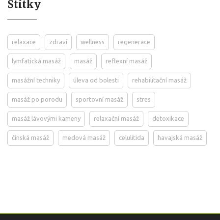
Štítky
relaxace
zdraví
wellness
regenerace
lymfatická masáž
masáž
reflexní masáž
masážní techniky
úleva od bolesti
rehabilitační masáž
masáž po porodu
sportovní masáž
stres
masáž lávovými kameny
relaxační masáž
detoxikace
čínská masáž
medová masáž
celulitida
havajská masáž