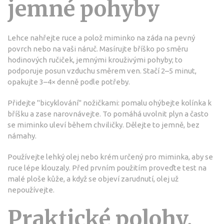
jemné pohyby
Lehce nahřejte ruce a polož miminko na záda na pevný
povrch nebo na vaši náruč. Masírujte bříško po směru
hodinových ručiček, jemnými krouživými pohyby; to
podporuje posun vzduchu směrem ven. Stačí 2–5 minut,
opakujte 3–4× denně podle potřeby.
Přidejte "bicyklování" nožičkami: pomalu ohýbejte kolínka k
bříšku a zase narovnávejte. To pomáhá uvolnit plyn a často
se miminko uleví během chviličky. Dělejte to jemně, bez
námahy.
Používejte lehký olej nebo krém určený pro miminka, aby se
ruce lépe klouzaly. Před prvním použitím proveďte test na
malé ploše kůže, a když se objeví zarudnutí, olej už
nepoužívejte.
Praktické polohy,