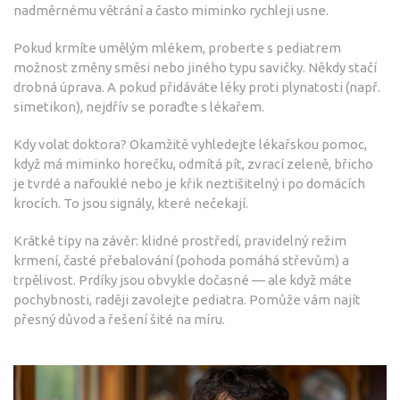
nadměrnému větrání a často miminko rychleji usne.
Pokud krmíte umělým mlékem, proberte s pediatrem
možnost změny směsi nebo jiného typu savičky. Někdy stačí
drobná úprava. A pokud přidáváte léky proti plynatosti (např.
simetikon), nejdřív se poraďte s lékařem.
Kdy volat doktora? Okamžitě vyhledejte lékařskou pomoc,
když má miminko horečku, odmítá pít, zvrací zeleně, břicho
je tvrdé a nafouklé nebo je křik neztišitelný i po domácích
krocích. To jsou signály, které nečekají.
Krátké tipy na závěr: klidné prostředí, pravidelný režim
krmení, časté přebalování (pohoda pomáhá střevům) a
trpělivost. Prdíky jsou obvykle dočasné — ale když máte
pochybnosti, raději zavolejte pediatra. Pomůže vám najít
přesný důvod a řešení šité na míru.