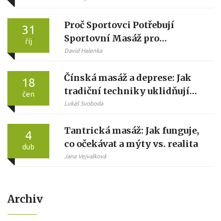
Proč Sportovci Potřebují
31
Sportovní Masáž pro
říj
Optimální Výkon
David Halenka
Čínská masáž a deprese: Jak
18
tradiční techniky uklidňují
čen
mysl a tělo
Lukáš Svoboda
Tantrická masáž: Jak funguje,
4
co očekávat a mýty vs. realita
dub
Jana Vejvalková
Archiv