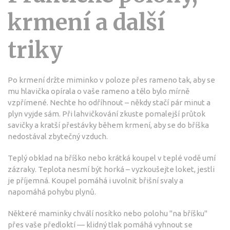
krmení a další
triky
Po krmení držte miminko v poloze přes rameno tak, aby se
mu hlavička opírala o vaše rameno a tělo bylo mírně
vzpřímené. Nechte ho odříhnout – někdy stačí pár minut a
plyn vyjde sám. Při lahvičkování zkuste pomalejší průtok
savičky a kratší přestávky během krmení, aby se do bříška
nedostával zbytečný vzduch.
Teplý obklad na bříško nebo krátká koupel v teplé vodě umí
zázraky. Teplota nesmí být horká – vyzkoušejte loket, jestli
je příjemná. Koupel pomáhá i uvolnit břišní svaly a
napomáhá pohybu plynů.
Některé maminky chválí nosítko nebo polohu "na bříšku"
přes vaše předloktí — klidný tlak pomáhá vyhnout se