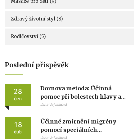
Masáže pro děti
(9)
Zdravý životní styl
(8)
Rodičovství
(5)
Poslední příspěvěk
Dornova metoda: Účinná
28
pomoc při bolestech hlavy a
čen
migrénách
Jana Vejvalková
Účinné zmírnění migrény
18
pomocí speciálních
dub
masážních technik
Jana Vejvalková