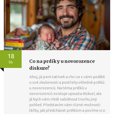
18
Co na prdíky u novorozence
lis
diskuze?
Ahoj, já jsem tatínek a chci se s vámi podělit
o své zkušenosti a postřehy ohledně prdíků
u novorozenců. Na téma prdíků u
novorozenců existuje spousta diskuzí, ale
já bych vám chtěl nabídnout trochu jiný
pohled. Představím vám různé možnosti
léčby, jak předcházet prdíkům a povíme si o