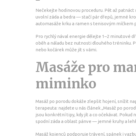
Nečekejte hodinovou proceduru. Pět až patnáct 
uvolní záda a bedra — stačí pár dřepů, jemné kr
automasáže krku a ramen s tenisovým míčkem při
Pro rychlý nával energie dělejte 1–2 minutové d
oběh a náladu bez nutnosti dlouhého tréninku. 
nebo kočárek může jít s vámi.
Masáže pro ma
miminko
Masáž po porodu dokáže zlepšit hojení, snížit na
terapeuta: najdete u nás článek „Masáž po porodu
jsou konkrétní tipy, kdy jít a co očekávat. Poku
spodní záda a oblast pánve — jemné kruhy a leh
Masáž kojenců podporuje trávení, spánek i vazb