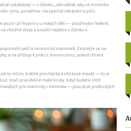
atně vykakávají — v článku „Jak udělat, aby se miminko
inko rýmu, poradíme i bezpečné odsávání a péči.
 pozor při kojení a u malých dětí — používejte ředěné,
 na vhodné oleje a použití najdete v článku o
s poporodní péčí a recenzí od maminek. Zeptejte se na
oky, a na přístup k práci s novorozenci, pokud chcete
, pitný režim, krátké procházky a občasná masáž — to je
st, stačí pravidelné malé kroky. Když budete chtít
o masážích pro maminky i miminka — jsou plné praktických
A