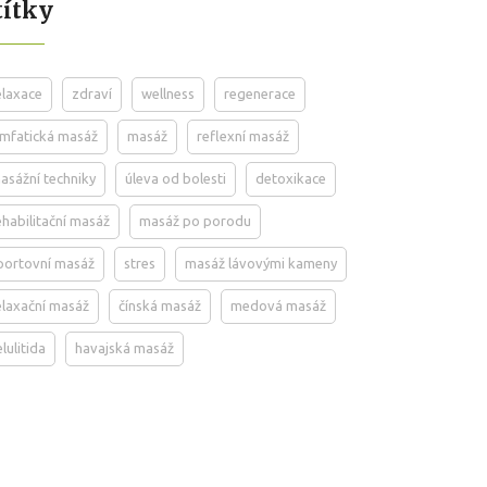
títky
elaxace
zdraví
wellness
regenerace
ymfatická masáž
masáž
reflexní masáž
asážní techniky
úleva od bolesti
detoxikace
ehabilitační masáž
masáž po porodu
portovní masáž
stres
masáž lávovými kameny
elaxační masáž
čínská masáž
medová masáž
elulitida
havajská masáž