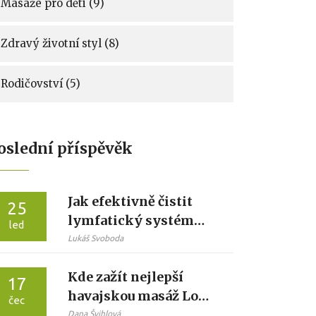
Masáže pro děti
(9)
Zdravý životní styl
(8)
Rodičovství
(5)
oslední příspěvěk
Jak efektivně čistit
25
lymfatický systém
led
přirozenou cestou
Lukáš Svoboda
Kde zažít nejlepší
17
havajskou masáž Lomi
čec
Lomi ve vašem okolí:
Dana Švihlová