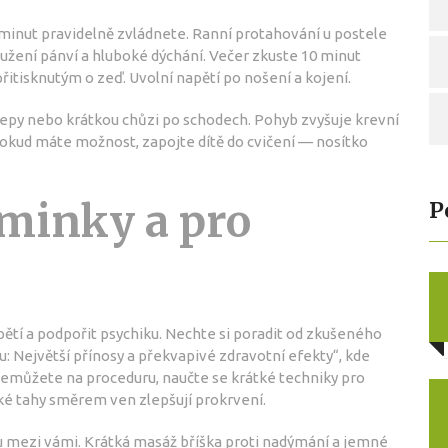
minut pravidelně zvládnete. Ranní protahování u postele
oužení pánví a hluboké dýchání. Večer zkuste 10 minut
tisknutým o zeď. Uvolní napětí po nošení a kojení.
řepy nebo krátkou chůzi po schodech. Pohyb zvyšuje krevní
Pokud máte možnost, zapojte dítě do cvičení — nosítko
minky a pro
P
pětí a podpořit psychiku. Nechte si poradit od zkušeného
: Největší přínosy a překvapivé zdravotní efekty“, kde
d nemůžete na proceduru, naučte se krátké techniky pro
ké tahy směrem ven zlepšují prokrvení.
u mezi vámi. Krátká masáž bříška proti nadýmání a jemné