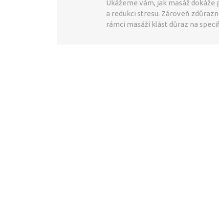
Ukážeme vám, jak masáž dokáže př
a redukci stresu. Zároveň zdůrazní
rámci masáží klást důraz na speci