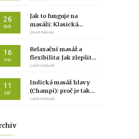
Průvodce kouzlem
Jak to funguje na
doteků
26
masáži: Klasická
dub
masáž krok za krokem
David Halenka
Relaxační masáž a
16
flexibilita: Jak zlepšit
srp
pohyblivost těla
Lukáš Svoboda
snadno a příjemně
Indická masáž hlavy
11
(Champi): proč je tak
zář
oblíbená a co od ní
Lukáš Svoboda
čekat
rchiv