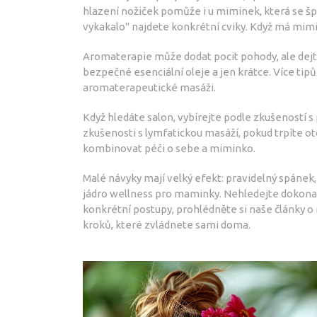
hlazení nožiček pomůže i u miminek, která se šp
vykakalo" najdete konkrétní cviky. Když má mim
Aromaterapie může dodat pocit pohody, ale dejte
bezpečné esenciální oleje a jen krátce. Více tipů
aromaterapeutické masáži.
Když hledáte salon, vybírejte podle zkušeností 
zkušenosti s lymfatickou masáží, pokud trpíte ot
kombinovat péči o sebe a miminko.
Malé návyky mají velký efekt: pravidelný spánek
jádro wellness pro maminky. Nehledejte dokonalo
konkrétní postupy, prohlédněte si naše články 
kroků, které zvládnete sami doma.