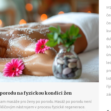
sr
če
če
kv
du
bř
ún
le
pr
li
ří
 porodu na fyzickou kondici žen
zá
nam masáže pro ženy po porodu. Masáž po porodu není
 klíčovým nástrojem v procesu fyzické regenerace.