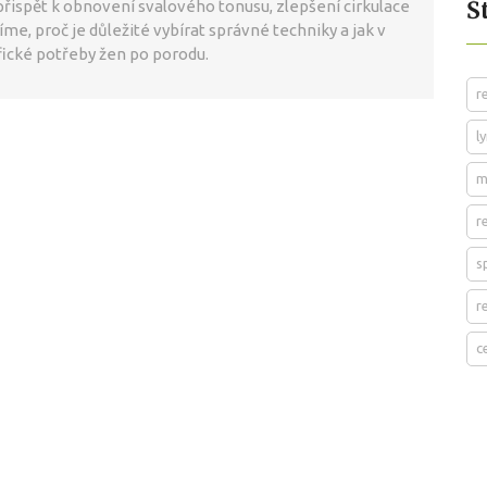
Š
ispět k obnovení svalového tonusu, zlepšení cirkulace
me, proč je důležité vybírat správné techniky a jak v
fické potřeby žen po porodu.
r
l
m
r
s
r
c