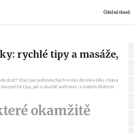
Čištění vlasů
y: rychlé tipy a masáže,
dy dost? Stačí pár jednoduchých kroků denně a tělo i hlava
a bezpečné tipy, jak si dopřát wellness i s malým dítětem
 které okamžitě