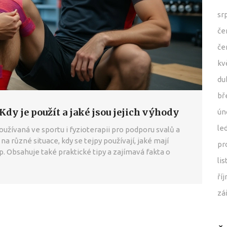
sr
če
če
kv
du
bř
Kdy je použít a jaké jsou jejich výhody
ún
le
oužívaná ve sportu i fyzioterapii pro podporu svalů a
a různé situace, kdy se tejpy používají, jaké mají
pr
p. Obsahuje také praktické tipy a zajímavá fakta o
li
ří
zá