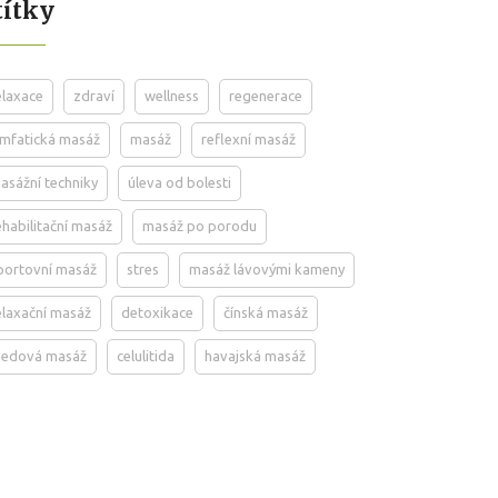
títky
elaxace
zdraví
wellness
regenerace
ymfatická masáž
masáž
reflexní masáž
asážní techniky
úleva od bolesti
ehabilitační masáž
masáž po porodu
portovní masáž
stres
masáž lávovými kameny
elaxační masáž
detoxikace
čínská masáž
edová masáž
celulitida
havajská masáž