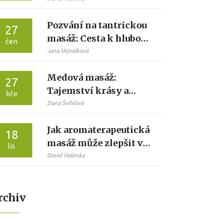
Pozvání na tantrickou
27
masáž: Cesta k hluboké
čen
relaxaci a vnitřnímu
Jana Vejvalková
klidu
Medová masáž:
27
Tajemství krásy a
bře
relaxace
Dana Švihlová
Jak aromaterapeutická
18
masáž může zlepšit váš
lis
životní styl
David Halenka
rchiv