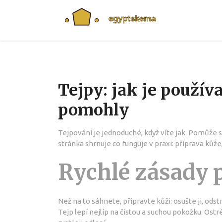
Tejpy: jak je použív
pomohly
Tejpování je jednoduché, když víte jak. Pomůže s
stránka shrnuje co funguje v praxi: příprava kůže
Rychlé zásady p
Než na to sáhnete, připravte kůži: osušte ji, ods
Tejp lepí nejlíp na čistou a suchou pokožku. Ostr