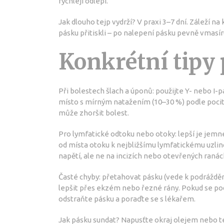
rychleji odlepí.
Jak dlouho tejp vydrží? V praxi 3–7 dní. Záleží na
pásku přitiskli – po nalepení pásku pevně vmasíru
Konkrétní tipy 
Při bolestech šlach a úponů: použijte Y- nebo I-
místo s mírným natažením (10–30 %) podle pocitu
může zhoršit bolest.
Pro lymfatické odtoku nebo otoky: lepší je je
od místa otoku k nejbližšímu lymfatickému uzlině
napětí, ale ne na incizích nebo otevřených ranác
Časté chyby: přetahovat pásku (vede k podrážděn
lepšit přes ekzém nebo řezné rány. Pokud se pod
odstraňte pásku a poraďte se s lékařem.
Jak pásku sundat? Napusťte okraj olejem nebo t