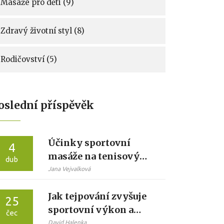
Masáže pro děti
(9)
Zdravý životní styl
(8)
Rodičovství
(5)
oslední příspěvěk
Účinky sportovní
4
masáže na tenisový
dub
loket: Terapie a
Jana Vejvalková
prevence
Jak tejpování zvyšuje
25
sportovní výkon a
čec
snižuje riziko zranění
David Halenka