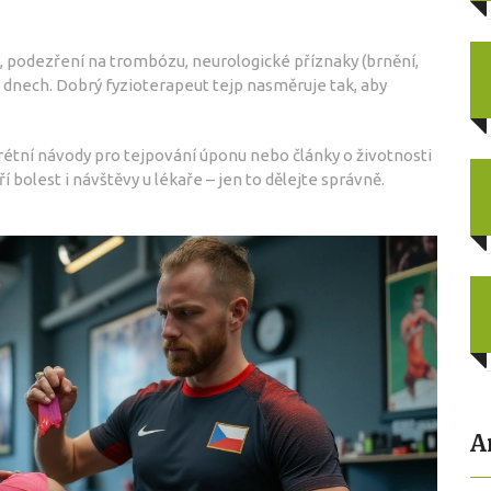
, podezření na trombózu, neurologické příznaky (brnění,
a dnech. Dobrý fyzioterapeut tejp nasměruje tak, aby
krétní návody pro
tejpování úponu
nebo články o životnosti
 bolest i návštěvy u lékaře – jen to dělejte správně.
A