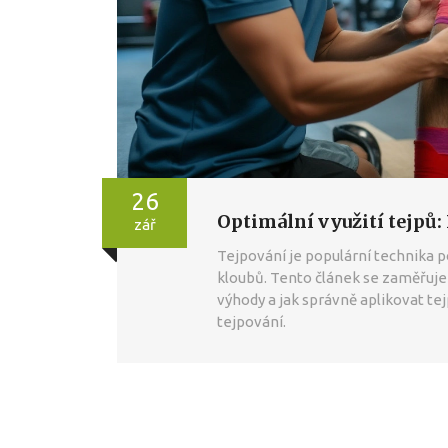
26
Optimální využití tejpů: 
zář
Tejpování je populární technika p
kloubů. Tento článek se zaměřuje n
výhody a jak správně aplikovat tej
tejpování.