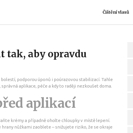
Čištění vlasů
at tak, aby opravdu
 bolestí, podporou úponů i poúrazovou stabilizací. Tahle
, správná aplikace, péče a kdy to raději nezkoušet doma.
řed aplikací
traňte krémy a případně oholte chloupky v místě lepení.
é hrany nůžkami zaoblete – snižujete riziko, že se okraje