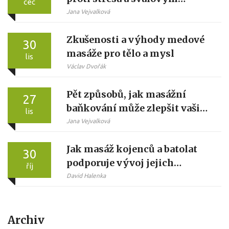
čec
blokům
Jana Vejvalková
Zkušenosti a výhody medové
30
masáže pro tělo a mysl
lis
Václav Dvořák
Pět způsobů, jak masážní
27
baňkování může zlepšit vaši
lis
pokožku
Jana Vejvalková
Jak masáž kojenců a batolat
30
podporuje vývoj jejich
říj
smyslů
David Halenka
Archiv