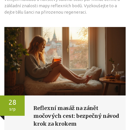
základní znalosti mapy reflexních bodů. Vyzkoušejte to a
dejte tělu šanci na přirozenou regeneraci.
28
Reflexní masáž na zánět
srp
močových cest: bezpečný návod
krok za krokem