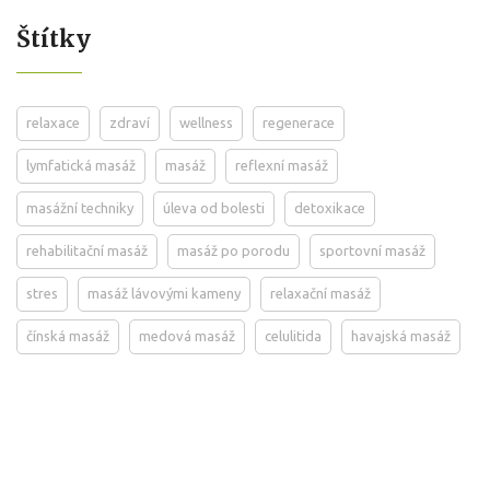
Štítky
relaxace
zdraví
wellness
regenerace
lymfatická masáž
masáž
reflexní masáž
masážní techniky
úleva od bolesti
detoxikace
rehabilitační masáž
masáž po porodu
sportovní masáž
stres
masáž lávovými kameny
relaxační masáž
čínská masáž
medová masáž
celulitida
havajská masáž