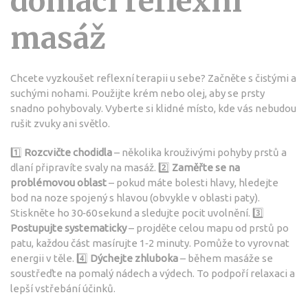
domácí reflexní
masáž
Chcete vyzkoušet reflexní terapii u sebe? Začněte s čistými a
suchými nohami. Použijte krém nebo olej, aby se prsty
snadno pohybovaly. Vyberte si klidné místo, kde vás nebudou
rušit zvuky ani světlo.
1️⃣
Rozcvičte chodidla
– několika krouživými pohyby prstů a
dlaní připravíte svaly na masáž. 2️⃣
Zaměřte se na
problémovou oblast
– pokud máte bolesti hlavy, hledejte
bod na noze spojený s hlavou (obvykle v oblasti paty).
Stiskněte ho 30‑60 sekund a sledujte pocit uvolnění. 3️⃣
Postupujte systematicky
– projděte celou mapu od prstů po
patu, každou část masírujte 1‑2 minuty. Pomůže to vyrovnat
energii v těle. 4️⃣
Dýchejte zhluboka
– během masáže se
soustřeďte na pomalý nádech a výdech. To podpoří relaxaci a
lepší vstřebání účinků.