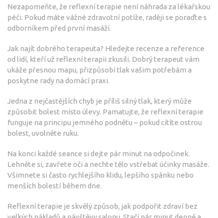
Nezapomeňte, že reflexní terapie není náhrada za lékařskou
péči. Pokud máte vážné zdravotní potíže, raději se poraďte s
odborníkem před první masáží.
Jak najít dobrého terapeuta? Hledejte recenze a reference
od lidí, kteří už reflexní terapii zkusili. Dobrý terapeut vám
ukáže přesnou mapu, přizpůsobí tlak vašim potřebám a
poskytne rady na domácí praxi.
Jedna z nejčastějších chyb je příliš silný tlak, který může
způsobit bolest místo úlevy. Pamatujte, že reflexní terapie
funguje na principu jemného podnětu – pokud cítíte ostrou
bolest, uvolněte ruku.
Na konci každé seance si dejte pár minut na odpočinek.
Lehněte si, zavřete oči a nechte tělo vstřebat účinky masáže.
Všimnete si často rychlejšího klidu, lepšího spánku nebo
menších bolestí během dne.
Reflexní terapie je skvělý způsob, jak podpořit zdraví bez
velkých nákladů a návštěvy salonu. Stačí pár minut denně a