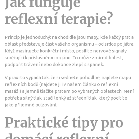
Jak funguje
reflexní terapie?
Princip je jednoduchý: na chodidle jsou mapy, kde každý prst a
oblast představuje část vašeho organismu – od srdce po játra.
Když masírujete konkrétní místo, posílíte nervové signály
směřující k příslušnému orgánu. To může zmírnit bolest,
podpořit trávení nebo dokonce zlepšit spánek.
V praxi to vypadá tak, že si sednete pohodlně, najdete mapu
reflexních bodů (najdete ji i v našem článku o reflexní
masáži) a jemně tlačíte prstem po vybraných oblastech. Není
potřeba silný tlak, stačí lehký až střední tlak, který pocítíte
jako příjemné pulzování.
Praktické tipy pro