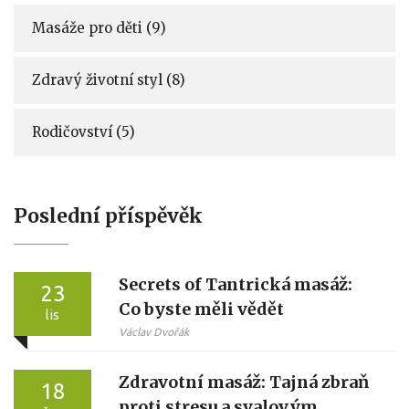
Masáže pro děti
(9)
Zdravý životní styl
(8)
Rodičovství
(5)
Poslední příspěvěk
Secrets of Tantrická masáž:
23
Co byste měli vědět
lis
Václav Dvořák
Zdravotní masáž: Tajná zbraň
18
proti stresu a svalovým