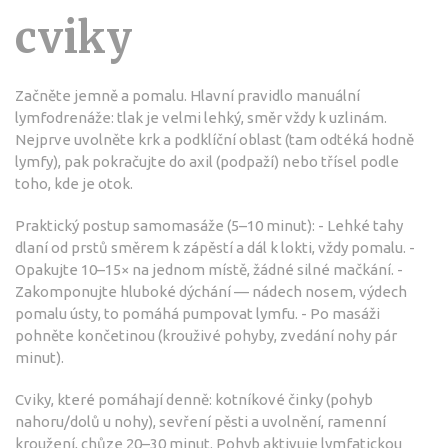
cviky
Začněte jemně a pomalu. Hlavní pravidlo manuální
lymfodrenáže: tlak je velmi lehký, směr vždy k uzlinám.
Nejprve uvolněte krk a podklíční oblast (tam odtéká hodně
lymfy), pak pokračujte do axil (podpaží) nebo třísel podle
toho, kde je otok.
Praktický postup samomasáže (5–10 minut): - Lehké tahy
dlaní od prstů směrem k zápěstí a dál k lokti, vždy pomalu. -
Opakujte 10–15× na jednom místě, žádné silné mačkání. -
Zakomponujte hluboké dýchání — nádech nosem, výdech
pomalu ústy, to pomáhá pumpovat lymfu. - Po masáži
pohněte končetinou (krouživé pohyby, zvedání nohy pár
minut).
Cviky, které pomáhají denně: kotníkové činky (pohyb
nahoru/dolů u nohy), sevření pěsti a uvolnění, ramenní
kroužení, chůze 20–30 minut. Pohyb aktivuje lymfatickou