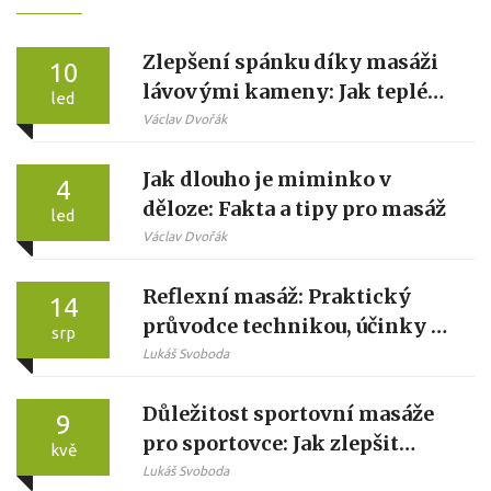
Zlepšení spánku díky masáži
10
lávovými kameny: Jak teplé
led
kameny pomáhají usnout
Václav Dvořák
rychleji a hlouběji
Jak dlouho je miminko v
4
děloze: Fakta a tipy pro masáž
led
Václav Dvořák
Reflexní masáž: Praktický
14
průvodce technikou, účinky a
srp
tipy
Lukáš Svoboda
Důležitost sportovní masáže
9
pro sportovce: Jak zlepšit
kvě
výkon a regeneraci
Lukáš Svoboda