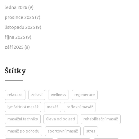
ledna 2026
(9)
prosince 2025
(7)
listopadu 2025
(9)
října 2025
(9)
září 2025
(8)
Štítky
relaxace
zdraví
wellness
regenerace
lymfatická masáž
masáž
reflexní masáž
masážní techniky
úleva od bolesti
rehabilitační masáž
masáž po porodu
sportovní masáž
stres