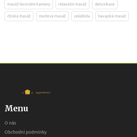
masáž lávovými kameny
relaxační masáž
detoxikace
čínská masáž
medová masáž
celulitida
havajská masáž
Menu
O nás
Obchodní podmínky