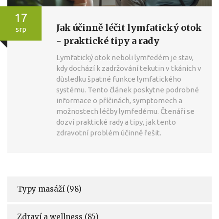
17
Jak účinně léčit lymfatický otok
srp
- praktické tipy a rady
Lymfatický otok neboli lymfedém je stav,
kdy dochází k zadržování tekutin v tkáních v
důsledku špatné funkce lymfatického
systému. Tento článek poskytne podrobné
informace o příčinách, symptomech a
možnostech léčby lymfedému. Čtenáři se
dozví praktické rady a tipy, jak tento
zdravotní problém účinně řešit.
Typy masáží
(98)
Zdraví a wellness
(85)