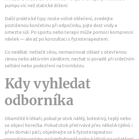
pumpu víc než statické držení.
Další praktické tipy: noste volné oblečení, zvedejte
postiženou končetinu při odpočinku, pijte dost vody a
omezte sůl. Po sportu nebo terapii může pomoci kompresní
návlek — ale až po konzultaci s fyzioterapeutem.
Co nedělat: netlačit silou, nemasírovat oblast s otevřenou
ránou nebo aktivním zánětem, nechat si poradit při srdečním
selhání nebo podezření na trombózu.
Kdy vyhledat
odborníka
Okamžitě k lékaři, pokud je otok náhlý, bolestivý, teplý nebo
se objeví horečka. Pokud otok přetrvává přes několik týdnů i
přes domácí péči, objednejte se k fyzioterapeutovi
specializovanému na lymfodrenáž nebo k lékaři na vyšetření.