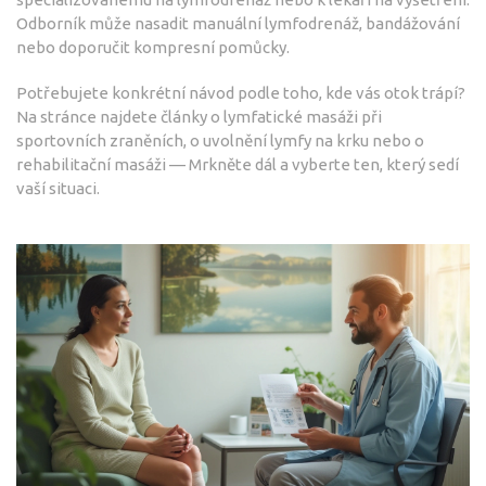
Odborník může nasadit manuální lymfodrenáž, bandážování
nebo doporučit kompresní pomůcky.
Potřebujete konkrétní návod podle toho, kde vás otok trápí?
Na stránce najdete články o lymfatické masáži při
sportovních zraněních, o uvolnění lymfy na krku nebo o
rehabilitační masáži — Mrkněte dál a vyberte ten, který sedí
vaší situaci.