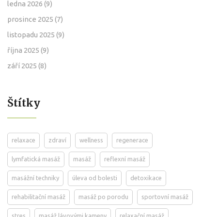
ledna 2026
(9)
prosince 2025
(7)
listopadu 2025
(9)
října 2025
(9)
září 2025
(8)
Štítky
relaxace
zdraví
wellness
regenerace
lymfatická masáž
masáž
reflexní masáž
masážní techniky
úleva od bolesti
detoxikace
rehabilitační masáž
masáž po porodu
sportovní masáž
stres
masáž lávovými kameny
relaxační masáž