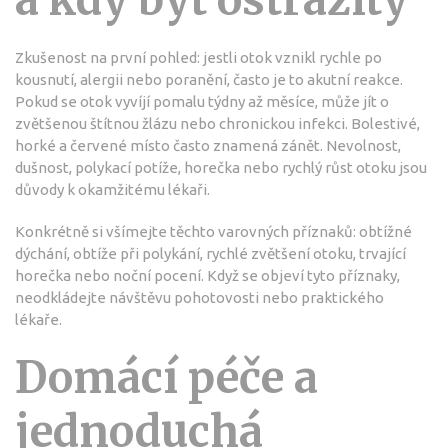
a kdy být ostražitý
Zkušenost na první pohled: jestli otok vznikl rychle po
kousnutí, alergii nebo poranění, často je to akutní reakce.
Pokud se otok vyvíjí pomalu týdny až měsíce, může jít o
zvětšenou štítnou žlázu nebo chronickou infekci. Bolestivé,
horké a červené místo často znamená zánět. Nevolnost,
dušnost, polykací potíže, horečka nebo rychlý růst otoku jsou
důvody k okamžitému lékaři.
Konkrétně si všímejte těchto varovných příznaků: obtížné
dýchání, obtíže při polykání, rychlé zvětšení otoku, trvající
horečka nebo noční pocení. Když se objeví tyto příznaky,
neodkládejte návštěvu pohotovosti nebo praktického
lékaře.
Domácí péče a
jednoduchá