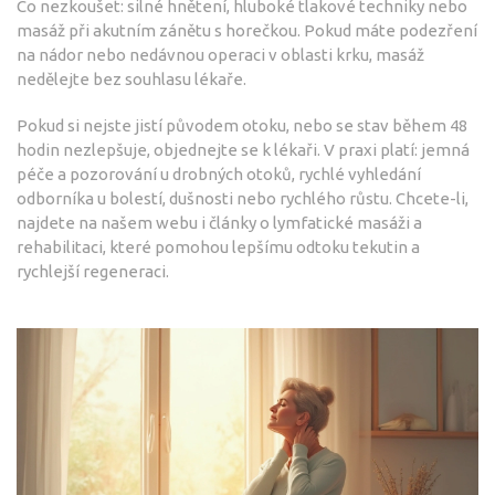
Co nezkoušet: silné hnětení, hluboké tlakové techniky nebo
masáž při akutním zánětu s horečkou. Pokud máte podezření
na nádor nebo nedávnou operaci v oblasti krku, masáž
nedělejte bez souhlasu lékaře.
Pokud si nejste jistí původem otoku, nebo se stav během 48
hodin nezlepšuje, objednejte se k lékaři. V praxi platí: jemná
péče a pozorování u drobných otoků, rychlé vyhledání
odborníka u bolestí, dušnosti nebo rychlého růstu. Chcete-li,
najdete na našem webu i články o lymfatické masáži a
rehabilitaci, které pomohou lepšímu odtoku tekutin a
rychlejší regeneraci.