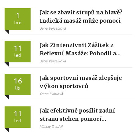
Jak se zbavit strupů na hlavě?
1
Indická masáž může pomoci
bře
Jana Vejvalková
Jak Zintenzivnit Zážitek z
11
Reflexní Masáže: Pohodlí a
led
Techniky
Jana Vejvalková
Jak sportovní masáž zlepšuje
16
výkon sportovců
lis
Dana Švihlová
Jak efektivně posílit zadní
11
stranu stehen pomocí
led
baňkování
Václav Dvořák