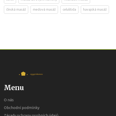
čínská masáž
medová masáž
celulitida
havajská masáž
Menu
O nás
Obchodní podmínky
Zásady ochrany osobních údajů