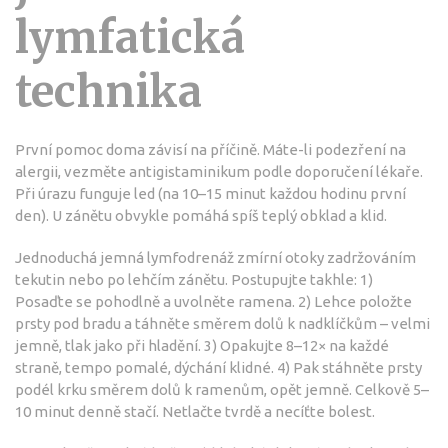
lymfatická
technika
První pomoc doma závisí na příčině. Máte-li podezření na
alergii, vezměte antigistaminikum podle doporučení lékaře.
Při úrazu funguje led (na 10–15 minut každou hodinu první
den). U zánětu obvykle pomáhá spíš teplý obklad a klid.
Jednoduchá jemná lymfodrenáž zmírní otoky zadržováním
tekutin nebo po lehčím zánětu. Postupujte takhle: 1)
Posaďte se pohodlně a uvolněte ramena. 2) Lehce položte
prsty pod bradu a táhněte směrem dolů k nadklíčkům – velmi
jemně, tlak jako při hladění. 3) Opakujte 8–12× na každé
straně, tempo pomalé, dýchání klidné. 4) Pak stáhněte prsty
podél krku směrem dolů k ramenům, opět jemně. Celkově 5–
10 minut denně stačí. Netlačte tvrdě a necíťte bolest.