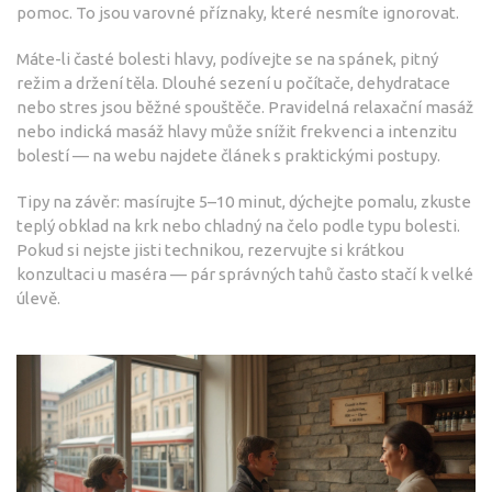
pomoc. To jsou varovné příznaky, které nesmíte ignorovat.
Máte-li časté bolesti hlavy, podívejte se na spánek, pitný
režim a držení těla. Dlouhé sezení u počítače, dehydratace
nebo stres jsou běžné spouštěče. Pravidelná relaxační masáž
nebo indická masáž hlavy může snížit frekvenci a intenzitu
bolestí — na webu najdete článek s praktickými postupy.
Tipy na závěr: masírujte 5–10 minut, dýchejte pomalu, zkuste
teplý obklad na krk nebo chladný na čelo podle typu bolesti.
Pokud si nejste jisti technikou, rezervujte si krátkou
konzultaci u maséra — pár správných tahů často stačí k velké
úlevě.