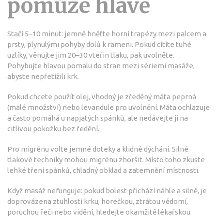
pomůže hlavě
Stačí 5–10 minut: jemně hněťte horní trapézy mezi palcem a
prsty, plynulými pohyby dolů k rameni. Pokud cítíte tuhé
uzlíky, věnujte jim 20–30 vteřin tlaku, pak uvolněte.
Pohybujte hlavou pomalu do stran mezi sériemi masáže,
abyste nepřetížili krk.
Pokud chcete použít olej, vhodný je zředěný máta peprná
(malé množství) nebo levandule pro uvolnění. Máta ochlazuje
a často pomáhá u napjatých spánků, ale nedávejte ji na
citlivou pokožku bez ředění.
Pro migrénu volte jemné doteky a klidné dýchání. Silné
tlakové techniky mohou migrénu zhoršit. Místo toho zkuste
lehké tření spánků, chladný obklad a zatemnění místnosti.
Když masáž nefunguje: pokud bolest přichází náhle a silně, je
doprovázena ztuhlostí krku, horečkou, ztrátou vědomí,
poruchou řeči nebo vidění, hledejte okamžitě lékařskou