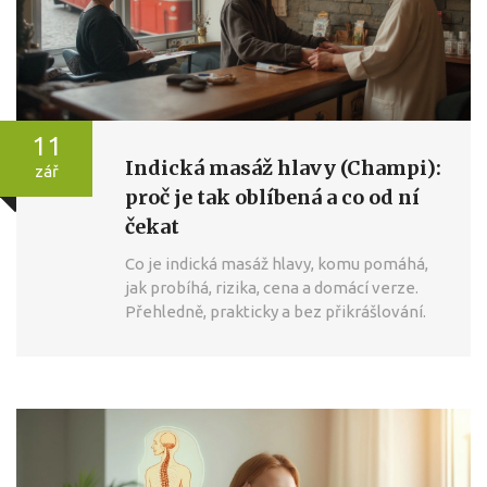
11
Indická masáž hlavy (Champi):
zář
proč je tak oblíbená a co od ní
čekat
Co je indická masáž hlavy, komu pomáhá,
jak probíhá, rizika, cena a domácí verze.
Přehledně, prakticky a bez přikrášlování.