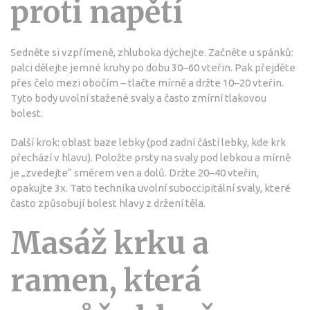
proti napětí
Sedněte si vzpřímeně, zhluboka dýchejte. Začněte u spánků:
palci dělejte jemné kruhy po dobu 30–60 vteřin. Pak přejděte
přes čelo mezi obočím – tlačte mírně a držte 10–20 vteřin.
Tyto body uvolní stažené svaly a často zmírní tlakovou
bolest.
Další krok: oblast baze lebky (pod zadní částí lebky, kde krk
přechází v hlavu). Položte prsty na svaly pod lebkou a mírně
je „zvedejte“ směrem ven a dolů. Držte 20–40 vteřin,
opakujte 3x. Tato technika uvolní suboccipitální svaly, které
často způsobují bolest hlavy z držení těla.
Masáž krku a
ramen, která