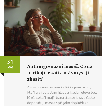
31
Antimigrenozní masáž: Co na
kvě
ni říkají lékaři a má smysl ji
zkusit?
Antimigrenozní masáž láká spoustu lidí,
kteří trpí bolestmi hlavy a hledají úlevu bez
léků. Lékaři mají různá stanoviska, a často
doporučují masáž spíš jako doplněk ke