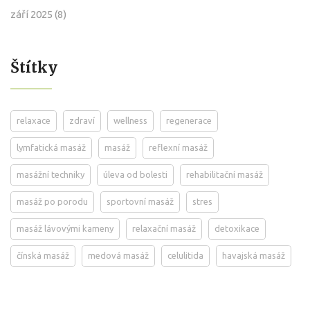
září 2025
(8)
Štítky
relaxace
zdraví
wellness
regenerace
lymfatická masáž
masáž
reflexní masáž
masážní techniky
úleva od bolesti
rehabilitační masáž
masáž po porodu
sportovní masáž
stres
masáž lávovými kameny
relaxační masáž
detoxikace
čínská masáž
medová masáž
celulitida
havajská masáž