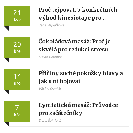
Proč tejpovat: 7 konkrétních
21
výhod kinesiotape pro
kvě
sportovce i běžné lidi
Jana Vejvalková
Čokoládová masáž: Proč je
20
skvělá pro redukci stresu
bře
David Halenka
Příčiny suché pokožky hlavy a
14
jak s ní bojovat
pro
Václav Dvořák
Lymfatická masáž: Průvodce
7
pro začátečníky
bře
Dana Švihlová