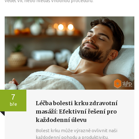
vědět víc nebo hledáš vhodnou proceduru.
7
Léčba bolesti krku zdravotní
bře
masáží: Efektivní řešení pro
každodenní úlevu
Bolest krku může výrazně ovlivnit naši
každodenní pohodu a produktivitu.