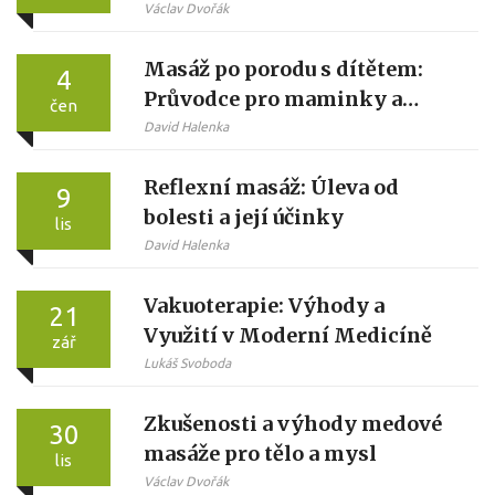
Václav Dvořák
Masáž po porodu s dítětem:
4
Průvodce pro maminky a
čen
tatínky
David Halenka
Reflexní masáž: Úleva od
9
bolesti a její účinky
lis
David Halenka
Vakuoterapie: Výhody a
21
Využití v Moderní Medicíně
zář
Lukáš Svoboda
Zkušenosti a výhody medové
30
masáže pro tělo a mysl
lis
Václav Dvořák