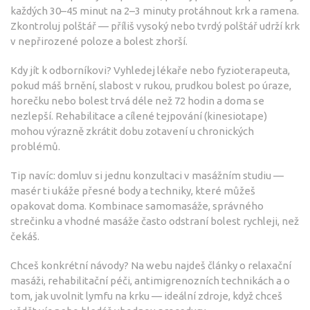
každých 30–45 minut na 2–3 minuty protáhnout krk a ramena.
Zkontroluj polštář — příliš vysoký nebo tvrdý polštář udrží krk
v nepřirozené poloze a bolest zhorší.
Kdy jít k odborníkovi? Vyhledej lékaře nebo fyzioterapeuta,
pokud máš brnění, slabost v rukou, prudkou bolest po úraze,
horečku nebo bolest trvá déle než 72 hodin a doma se
nezlepší. Rehabilitace a cílené tejpování (kinesiotape)
mohou výrazně zkrátit dobu zotavení u chronických
problémů.
Tip navíc: domluv si jednu konzultaci v masážním studiu —
masér ti ukáže přesné body a techniky, které můžeš
opakovat doma. Kombinace samomasáže, správného
strečinku a vhodné masáže často odstraní bolest rychleji, než
čekáš.
Chceš konkrétní návody? Na webu najdeš články o relaxační
masáži, rehabilitační péči, antimigrenozních technikách a o
tom, jak uvolnit lymfu na krku — ideální zdroje, když chceš