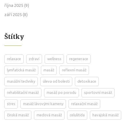
října 2025
(9)
září 2025
(8)
Štítky
relaxace
zdraví
wellness
regenerace
lymfatická masáž
masáž
reflexní masáž
masážní techniky
úleva od bolesti
detoxikace
rehabilitační masáž
masáž po porodu
sportovní masáž
stres
masáž lávovými kameny
relaxační masáž
čínská masáž
medová masáž
celulitida
havajská masáž