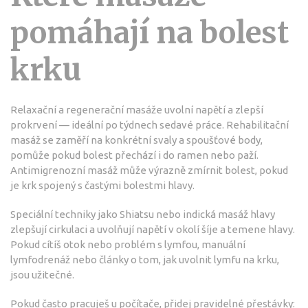
pomáhají na bolest
krku
Relaxační a regenerační masáže uvolní napětí a zlepší
prokrvení — ideální po týdnech sedavé práce. Rehabilitační
masáž se zaměří na konkrétní svaly a spoušťové body,
pomůže pokud bolest přechází i do ramen nebo paží.
Antimigrenozní masáž může výrazně zmírnit bolest, pokud
je krk spojený s častými bolestmi hlavy.
Speciální techniky jako Shiatsu nebo indická masáž hlavy
zlepšují cirkulaci a uvolňují napětí v okolí šíje a temene hlavy.
Pokud cítíš otok nebo problém s lymfou, manuální
lymfodrenáž nebo články o tom, jak uvolnit lymfu na krku,
jsou užitečné.
Pokud často pracuješ u počítače, přidej pravidelné přestávky: