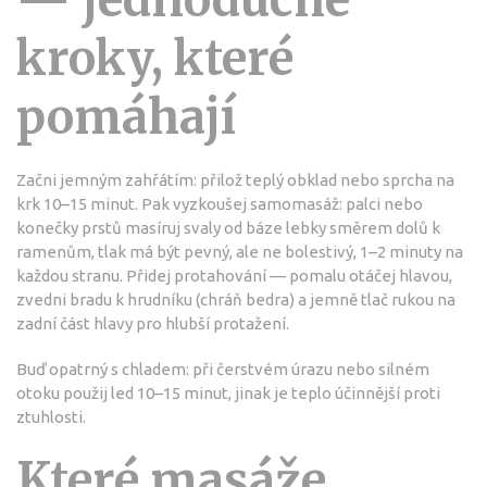
— jednoduché
kroky, které
pomáhají
Začni jemným zahřátím: přilož teplý obklad nebo sprcha na
krk 10–15 minut. Pak vyzkoušej samomasáž: palci nebo
konečky prstů masíruj svaly od báze lebky směrem dolů k
ramenům, tlak má být pevný, ale ne bolestivý, 1–2 minuty na
každou stranu. Přidej protahování — pomalu otáčej hlavou,
zvedni bradu k hrudníku (chráň bedra) a jemně tlač rukou na
zadní část hlavy pro hlubší protažení.
Buď opatrný s chladem: při čerstvém úrazu nebo silném
otoku použij led 10–15 minut, jinak je teplo účinnější proti
ztuhlosti.
Které masáže