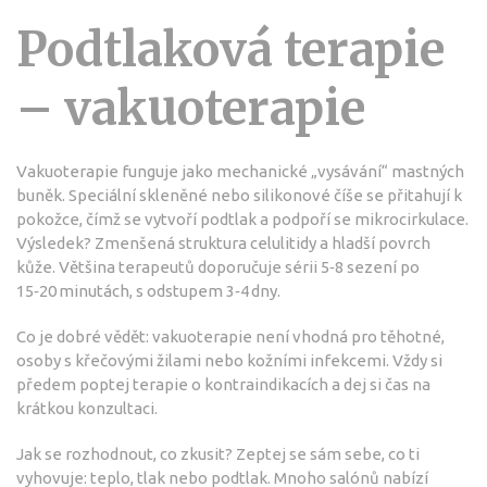
Podtlaková terapie
– vakuoterapie
Vakuoterapie funguje jako mechanické „vysávání“ mastných
buněk. Speciální skleněné nebo silikonové číše se přitahují k
pokožce, čímž se vytvoří podtlak a podpoří se mikrocirkulace.
Výsledek? Zmenšená struktura celulitidy a hladší povrch
kůže. Většina terapeutů doporučuje sérii 5‑8 sezení po
15‑20 minutách, s odstupem 3‑4 dny.
Co je dobré vědět: vakuoterapie není vhodná pro těhotné,
osoby s křečovými žilami nebo kožními infekcemi. Vždy si
předem poptej terapie o kontraindikacích a dej si čas na
krátkou konzultaci.
Jak se rozhodnout, co zkusit? Zeptej se sám sebe, co ti
vyhovuje: teplo, tlak nebo podtlak. Mnoho salónů nabízí