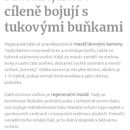
cíleně bojují s
tukovými buňkami
Nejpopulárnější je pravděpodobně
masáž lávovými kameny
.
Teplý kámen rozproudí krev a stimuluje lymfu, takže se
tukové usazeniny uvolní. Když se masér zaměří na stehna,
boky a zadní část stehen, dostaneš rychlé uvolnění a menší
vzhled „krevety". Délka sezení je obvykle 60 min, ideální je
1‑2× týdně, pokud nemáš kontraindikace jako citlivou
pokožku.
Další účinnou volbou je
regenerační masáž
. Tady se
kombinuje hluboké uvolnění svalů s lehkým drcením tkání,
což zvyšuje metabolismus tuku. Masáže tohoto typu najdeš v
sportovních centrech i v luxusních wellness studiích. Pokud ti
nevadí trochu silnější tlak, je to dobrý doplněk k běžnému
cvičení.