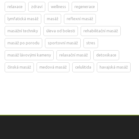
relaxace
zdraví
wellness
regenerace
lymfatická masáž
masáž
reflexní masáž
masážní techniky
úleva od bolesti
rehabilitační masáž
masáž po porodu
sportovní masáž
stres
masáž lávovými kameny
relaxační masáž
detoxikace
čínská masáž
medová masáž
celulitida
havajská masáž