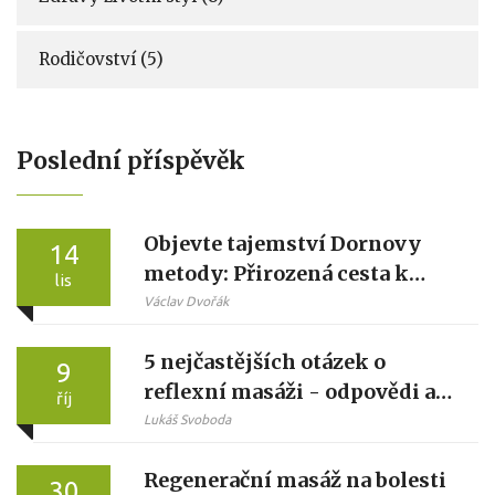
Rodičovství
(5)
Poslední příspěvěk
Objevte tajemství Dornovy
14
metody: Přirozená cesta k
lis
úlevě od bolesti
Václav Dvořák
5 nejčastějších otázek o
9
reflexní masáži - odpovědi a
říj
tipy
Lukáš Svoboda
Regenerační masáž na bolesti
30