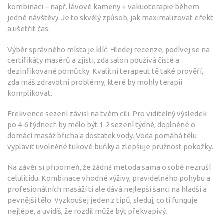
kombinaci – např. lávové kameny + vakuoterapie během
jedné návštěvy. Je to skvělý způsob, jak maximalizovat efekt
a ušetřit čas.
Výběr správného místa je klíč. Hledej recenze, podívej se na
certifikáty masérů a zjisti, zda salon používá čisté a
dezinfikované pomůcky. Kvalitní terapeut tě také prověří,
zda máš zdravotní problémy, které by mohly terapii
komplikovat.
Frekvence sezení závisí na tvém cíli. Pro viditelný výsledek
po 4‑6 týdnech by mělo být 1‑2 sezení týdně, doplněné o
domácí masáž břicha a dostatek vody. Voda pomáhá tělu
vyplavit uvolněné tukové buňky a zlepšuje pružnost pokožky.
Na závěr si připomeň, že žádná metoda sama o sobě nezruší
celulitidu. Kombinace vhodné výživy, pravidelného pohybu a
profesionálních masáží ti ale dává nejlepší šanci na hladší a
pevnější tělo. Vyzkoušej jeden z tipů, sleduj, co ti funguje
nejlépe, a uvidíš, že rozdíl může být překvapivý.