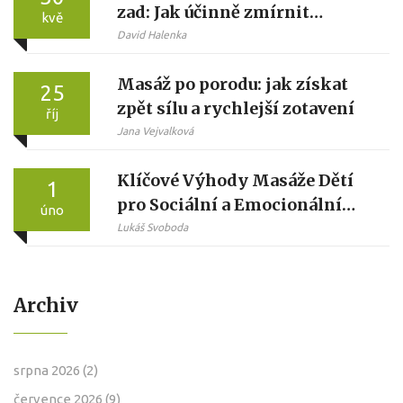
zad: Jak účinně zmírnit
kvě
svalové napětí
David Halenka
Masáž po porodu: jak získat
25
zpět sílu a rychlejší zotavení
říj
Jana Vejvalková
Klíčové Výhody Masáže Dětí
1
pro Sociální a Emocionální
úno
Vývoj
Lukáš Svoboda
Archiv
srpna 2026
(2)
července 2026
(9)