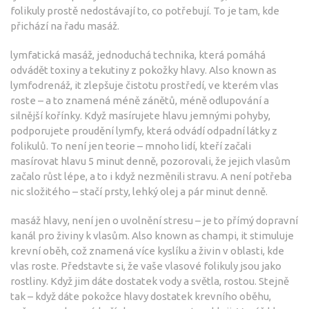
folikuly prostě nedostávají to, co potřebují. To je tam, kde
přichází na řadu masáž.
lymfatická masáž
,
jednoduchá technika, která pomáhá
odvádět toxiny a tekutiny z pokožky hlavy
. Also known as
lymfodrenáž
, it
zlepšuje čistotu prostředí, ve kterém vlas
roste – a to znamená méně zánětů, méně odlupování a
silnější kořínky
.
Když masírujete hlavu jemnými pohyby,
podporujete proudění lymfy, která odvádí odpadní látky z
folikulů. To není jen teorie – mnoho lidí, kteří začali
masírovat hlavu 5 minut denně, pozorovali, že jejich vlasům
začalo růst lépe, a to i když nezměnili stravu. A není potřeba
nic složitého – stačí prsty, lehký olej a pár minut denně.
masáž hlavy
,
není jen o uvolnění stresu – je to přímý dopravní
kanál pro živiny k vlasům
. Also known as
champi
, it
stimuluje
krevní oběh, což znamená více kyslíku a živin v oblasti, kde
vlas roste
.
Představte si, že vaše vlasové folikuly jsou jako
rostliny. Když jim dáte dostatek vody a světla, rostou. Stejně
tak – když dáte pokožce hlavy dostatek krevního oběhu,