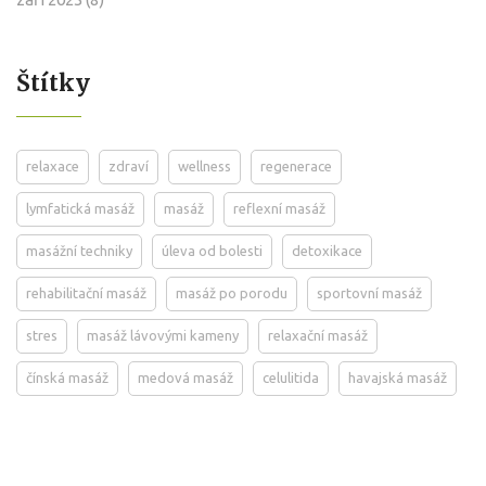
Štítky
relaxace
zdraví
wellness
regenerace
lymfatická masáž
masáž
reflexní masáž
masážní techniky
úleva od bolesti
detoxikace
rehabilitační masáž
masáž po porodu
sportovní masáž
stres
masáž lávovými kameny
relaxační masáž
čínská masáž
medová masáž
celulitida
havajská masáž