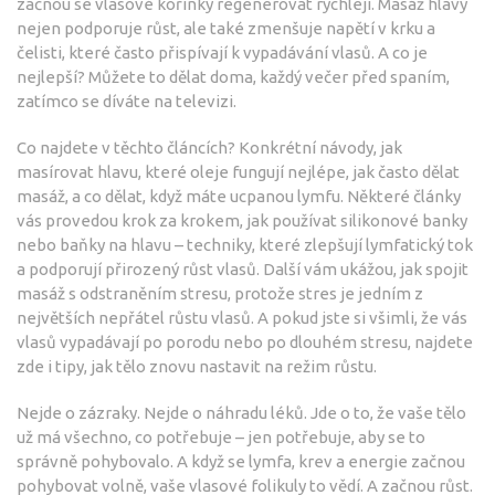
začnou se vlasové kořínky regenerovat rychleji. Masáž hlavy
nejen podporuje růst, ale také zmenšuje napětí v krku a
čelisti, které často přispívají k vypadávání vlasů. A co je
nejlepší? Můžete to dělat doma, každý večer před spaním,
zatímco se díváte na televizi.
Co najdete v těchto článcích? Konkrétní návody, jak
masírovat hlavu, které oleje fungují nejlépe, jak často dělat
masáž, a co dělat, když máte ucpanou lymfu. Některé články
vás provedou krok za krokem, jak používat silikonové banky
nebo baňky na hlavu – techniky, které zlepšují lymfatický tok
a podporují přirozený růst vlasů. Další vám ukážou, jak spojit
masáž s odstraněním stresu, protože stres je jedním z
největších nepřátel růstu vlasů. A pokud jste si všimli, že vás
vlasů vypadávají po porodu nebo po dlouhém stresu, najdete
zde i tipy, jak tělo znovu nastavit na režim růstu.
Nejde o zázraky. Nejde o náhradu léků. Jde o to, že vaše tělo
už má všechno, co potřebuje – jen potřebuje, aby se to
správně pohybovalo. A když se lymfa, krev a energie začnou
pohybovat volně, vaše vlasové folikuly to vědí. A začnou růst.