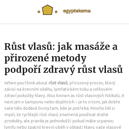
Růst vlasů: jak masáže a
přirozené metody
podpoří zdravý růst vlasů
When you think about
růst vlasů
,
přirozený proces, který
závisí na krevním oběhu, lymfatickém toku a celkovém
zdraví pokožky hlavy
. Also known as
růst vlasových folikulů
, it
není jen o šamponu nebo doplňcích – je to o tom, jak dobře
vaše tělo dodává živiny tam, kde je potřeba
.
Mnoho lidí si
myslí, že rychlejší růst vlasů znamená používat drahé
produkty, ale pravda je jednodušší: pokud máte ucpanou
lymfu nebo špatný krevní oběh v oblasti hlavy, vaše vlasové