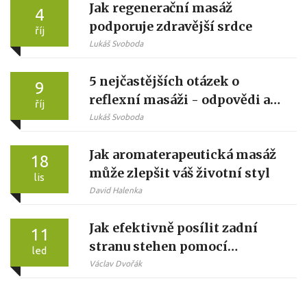
Jak regenerační masáž
4
podporuje zdravější srdce
říj
Lukáš Svoboda
5 nejčastějších otázek o
9
reflexní masáži - odpovědi a
říj
tipy
Lukáš Svoboda
Jak aromaterapeutická masáž
18
může zlepšit váš životní styl
lis
David Halenka
Jak efektivně posílit zadní
11
stranu stehen pomocí
led
baňkování
Václav Dvořák