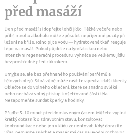
před masáží
Den před masáží si dopřejte lehčí jídlo. Těžká večeře nebo
příliš mnoho alkoholu může způsobit nepříjemné pocity při
ležení na břiše. Ráno pijte vodu — hydratovaná tkáň reaguje
lépe na masáž. Pokud půjdete na lymfatickou nebo
intenzivní regenerační proceduru, vyhněte se velkému jídlu
bezprostředně před zákrokem.
Umyjte se, ale bez přehnaného používání parfémů a
tělových olejů. Silná vůně může rušit terapeuta i další klienty.
Oblečte se do volného oblečení, které se snadno svléká
nebo nechává volný přístup k ošetřované části těla.
Nezapomeňte sundat šperky a hodinky.
Přijďte 5–10 minut před domluveným časem. Můžete vyplnit
krátký dotazník o zdravotním stavu, konzultovat
kontraindikace nebo jen v klidu zorientovat. Když dorazíte
včas, nemusíte spěchat a masér má čas na úvodní rozhovor.