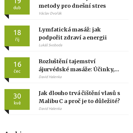
19
metody pro dnešní stres
dub
Václav Dvořák
Lymfatická masáž: jak
18
podpořit zdraví a energii
říj
Lukáš Svoboda
Rozluštění tajemství
16
ájurvédské masáže: Účinky,
čec
Oleje a Postup
David Halenka
Jak dlouho trvá čištění vlasů s
30
Malibu C a proč je to důležité?
kvě
David Halenka