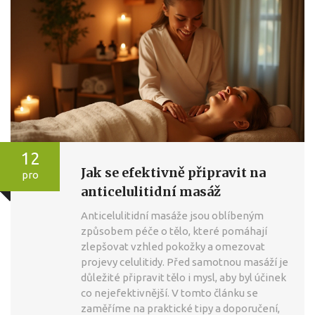
12
Jak se efektivně připravit na
pro
anticelulitidní masáž
Anticelulitidní masáže jsou oblíbeným
způsobem péče o tělo, které pomáhají
zlepšovat vzhled pokožky a omezovat
projevy celulitidy. Před samotnou masáží je
důležité připravit tělo i mysl, aby byl účinek
co nejefektivnější. V tomto článku se
zaměříme na praktické tipy a doporučení,