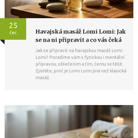
25
Havajská masáž Lomi Lomi: Jak
čec
se na ni připravit a co vás čeká
Jak se připravit na havajskou masáž Lomi
Lomi? Poradíme vám s fyzickou i mentální
přípravou, oblečením a tím, čemu se těšit.
Zjistěte, proč je Lomi Lomi jiná než klasická
masáž.