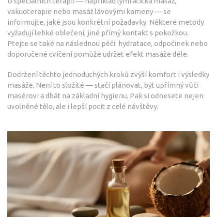
U speciálních terapií — například lymfatická masáž,
vakuoterapie nebo masáž lávovými kameny — se
informujte, jaké jsou konkrétní požadavky. Některé metody
vyžadují lehké oblečení, jiné přímý kontakt s pokožkou.
Ptejte se také na následnou péči: hydratace, odpočinek nebo
doporučené cvičení pomůže udržet efekt masáže déle.
Dodržení těchto jednoduchých kroků zvýší komfort i výsledky
masáže. Není to složité — stačí plánovat, být upřímný vůči
masérovi a dbát na základní hygienu. Pak si odnesete nejen
uvolněné tělo, ale i lepší pocit z celé návštěvy.