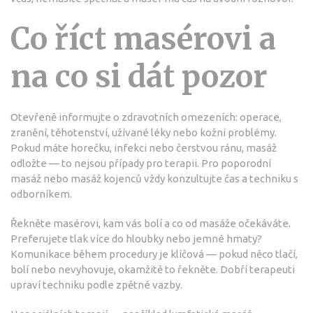
Co říct masérovi a
na co si dát pozor
Otevřeně informujte o zdravotních omezeních: operace,
zranění, těhotenství, užívané léky nebo kožní problémy.
Pokud máte horečku, infekci nebo čerstvou ránu, masáž
odložte — to nejsou případy pro terapii. Pro poporodní
masáž nebo masáž kojenců vždy konzultujte čas a techniku s
odborníkem.
Řekněte masérovi, kam vás bolí a co od masáže očekáváte.
Preferujete tlak více do hloubky nebo jemné hmaty?
Komunikace během procedury je klíčová — pokud něco tlačí,
bolí nebo nevyhovuje, okamžitě to řekněte. Dobří terapeuti
upraví techniku podle zpětné vazby.