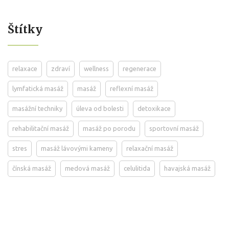
Štítky
relaxace
zdraví
wellness
regenerace
lymfatická masáž
masáž
reflexní masáž
masážní techniky
úleva od bolesti
detoxikace
rehabilitační masáž
masáž po porodu
sportovní masáž
stres
masáž lávovými kameny
relaxační masáž
čínská masáž
medová masáž
celulitida
havajská masáž