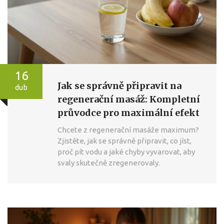
16
Jak se správně připravit na
dub
regenerační masáž: Kompletní
průvodce pro maximální efekt
Chcete z regenerační masáže maximum?
Zjistěte, jak se správně připravit, co jíst,
proč pít vodu a jaké chyby vyvarovat, aby
svaly skutečně zregenerovaly.