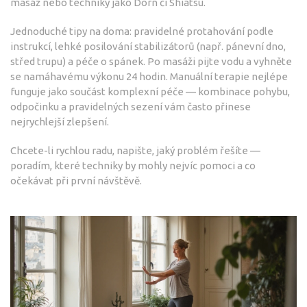
masáž nebo techniky jako Dorn či Shiatsu.
Jednoduché tipy na doma: pravidelné protahování podle
instrukcí, lehké posilování stabilizátorů (např. pánevní dno,
střed trupu) a péče o spánek. Po masáži pijte vodu a vyhněte
se namáhavému výkonu 24 hodin. Manuální terapie nejlépe
funguje jako součást komplexní péče — kombinace pohybu,
odpočinku a pravidelných sezení vám často přinese
nejrychlejší zlepšení.
Chcete-li rychlou radu, napište, jaký problém řešíte —
poradím, které techniky by mohly nejvíc pomoci a co
očekávat při první návštěvě.