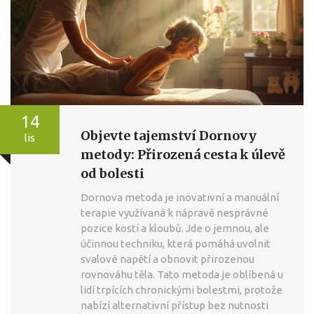
14
Objevte tajemství Dornovy
lis
metody: Přirozená cesta k úlevě
od bolesti
Dornova metoda je inovativní a manuální
terapie využívaná k nápravě nesprávné
pozice kostí a kloubů. Jde o jemnou, ale
účinnou techniku, která pomáhá uvolnit
svalové napětí a obnovit přirozenou
rovnováhu těla. Tato metoda je oblíbená u
lidí trpících chronickými bolestmi, protože
nabízí alternativní přístup bez nutnosti