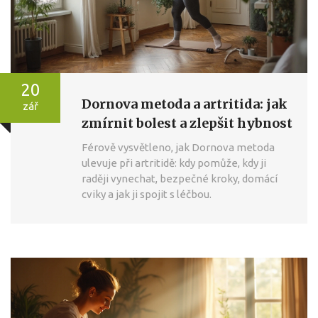
20
Dornova metoda a artritida: jak
zář
zmírnit bolest a zlepšit hybnost
Férově vysvětleno, jak Dornova metoda
ulevuje při artritidě: kdy pomůže, kdy ji
raději vynechat, bezpečné kroky, domácí
cviky a jak ji spojit s léčbou.