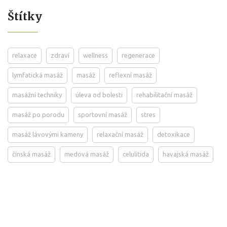
Štítky
relaxace
zdraví
wellness
regenerace
lymfatická masáž
masáž
reflexní masáž
masážní techniky
úleva od bolesti
rehabilitační masáž
masáž po porodu
sportovní masáž
stres
masáž lávovými kameny
relaxační masáž
detoxikace
čínská masáž
medová masáž
celulitida
havajská masáž