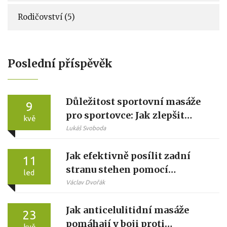
Rodičovství
(5)
Poslední příspěvěk
Důležitost sportovní masáže
9
pro sportovce: Jak zlepšit
kvě
výkon a regeneraci
Lukáš Svoboda
Jak efektivně posílit zadní
11
stranu stehen pomocí
led
baňkování
Václav Dvořák
Jak anticelulitidní masáže
23
pomáhají v boji proti
kvě