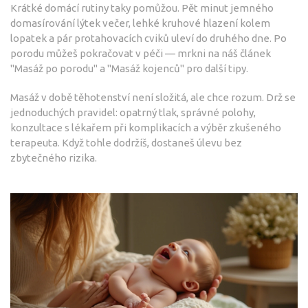
Krátké domácí rutiny taky pomůžou. Pět minut jemného
domasírování lýtek večer, lehké kruhové hlazení kolem
lopatek a pár protahovacích cviků uleví do druhého dne. Po
porodu můžeš pokračovat v péči — mrkni na náš článek
"Masáž po porodu" a "Masáž kojenců" pro další tipy.
Masáž v době těhotenství není složitá, ale chce rozum. Drž se
jednoduchých pravidel: opatrný tlak, správné polohy,
konzultace s lékařem při komplikacích a výběr zkušeného
terapeuta. Když tohle dodržíš, dostaneš úlevu bez
zbytečného rizika.