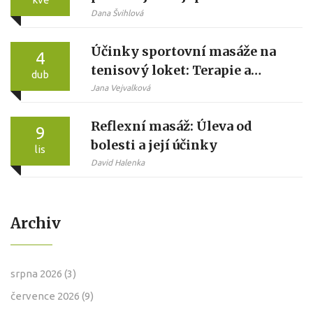
celulitidě
Dana Švihlová
Účinky sportovní masáže na
4
tenisový loket: Terapie a
dub
prevence
Jana Vejvalková
Reflexní masáž: Úleva od
9
bolesti a její účinky
lis
David Halenka
Archiv
srpna 2026
(3)
července 2026
(9)