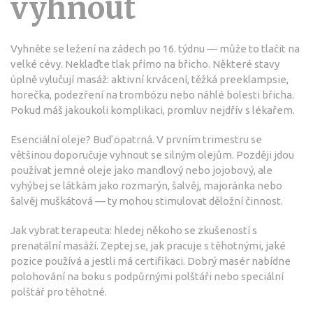
vyhnout
Vyhněte se ležení na zádech po 16. týdnu — může to tlačit na
velké cévy. Neklaďte tlak přímo na břicho. Některé stavy
úplně vylučují masáž: aktivní krvácení, těžká preeklampsie,
horečka, podezření na trombózu nebo náhlé bolesti břicha.
Pokud máš jakoukoli komplikaci, promluv nejdřív s lékařem.
Esenciální oleje? Buď opatrná. V prvním trimestru se
většinou doporučuje vyhnout se silným olejům. Později jdou
používat jemné oleje jako mandlový nebo jojobový, ale
vyhýbej se látkám jako rozmarýn, šalvěj, majoránka nebo
šalvěj muškátová — ty mohou stimulovat děložní činnost.
Jak vybrat terapeuta: hledej někoho se zkušeností s
prenatální masáží. Zeptej se, jak pracuje s těhotnými, jaké
pozice používá a jestli má certifikaci. Dobrý masér nabídne
polohování na boku s podpůrnými polštáři nebo speciální
polštář pro těhotné.