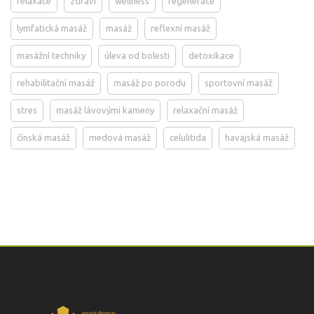
relaxace
zdraví
wellness
regenerace
lymfatická masáž
masáž
reflexní masáž
masážní techniky
úleva od bolesti
detoxikace
rehabilitační masáž
masáž po porodu
sportovní masáž
stres
masáž lávovými kameny
relaxační masáž
čínská masáž
medová masáž
celulitida
havajská masáž