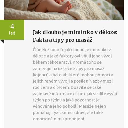
4
Jak dlouho je miminko v děloze:
led
Fakta a tipy pro masáž
Článek zkoumá, jak dlouho je miminko v
děloze a jaké faktory ovlivňují jeho vývoj
během těhotenství. Kromě toho se
zaměřuje na užitečné tipy pro masáž
kojenců a batolat, které mohou pomoci v
jejich raném vývoji a posílení vazby mezi
rodičem a dítětem. Dozvíte se také
zajímavé informace o tom, jak se dítě vyvíjí
týden po týdnu a jaká pozornost je
věnována jeho pohodlí. Masáže nejen
pomáhají fyzickému zdraví, ale také
emocionálnímu propojení.