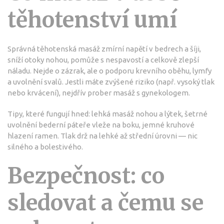
těhotenství umí
Správná těhotenská masáž zmírní napětí v bedrech a šíji,
sníží otoky nohou, pomůže s nespavostí a celkově zlepší
náladu. Nejde o zázrak, ale o podporu krevního oběhu, lymfy
a uvolnění svalů. Jestli máte zvýšené riziko (např. vysoký tlak
nebo krvácení), nejdřív prober masáž s gynekologem.
Tipy, které fungují hned: lehká masáž nohou a lýtek, šetrné
uvolnění bederní páteře vleže na boku, jemné kruhové
hlazení ramen. Tlak drž na lehké až střední úrovni — nic
silného a bolestivého.
Bezpečnost: co
sledovat a čemu se