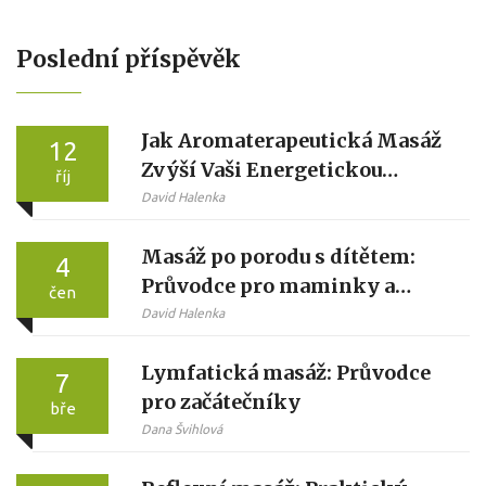
Poslední příspěvěk
Jak Aromaterapeutická Masáž
12
Zvýší Vaši Energetickou
říj
Hladinu
David Halenka
Masáž po porodu s dítětem:
4
Průvodce pro maminky a
čen
tatínky
David Halenka
Lymfatická masáž: Průvodce
7
pro začátečníky
bře
Dana Švihlová