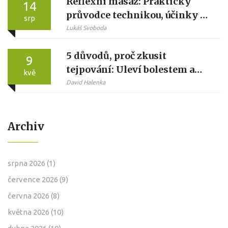
Reflexní masáž: Praktický
14
průvodce technikou, účinky a
srp
tipy
Lukáš Svoboda
5 důvodů, proč zkusit
9
tejpování: Uleví bolestem a
kvě
urychlí regeneraci
David Halenka
Archiv
srpna 2026
(1)
července 2026
(9)
června 2026
(8)
května 2026
(10)