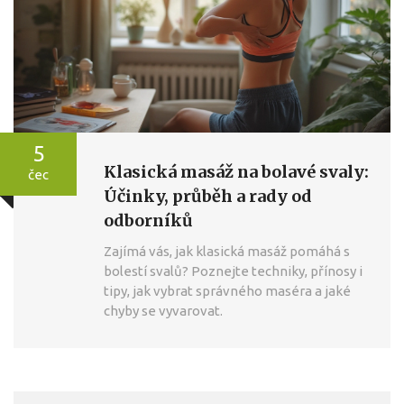
5
Klasická masáž na bolavé svaly:
čec
Účinky, průběh a rady od
odborníků
Zajímá vás, jak klasická masáž pomáhá s
bolestí svalů? Poznejte techniky, přínosy i
tipy, jak vybrat správného maséra a jaké
chyby se vyvarovat.