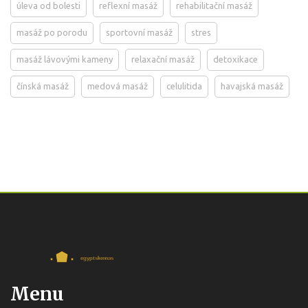
úleva od bolesti
reflexní masáž
rehabilitační masáž
masáž po porodu
sportovní masáž
stres
masáž lávovými kameny
relaxační masáž
detoxikace
čínská masáž
medová masáž
celulitida
havajská masáž
Menu