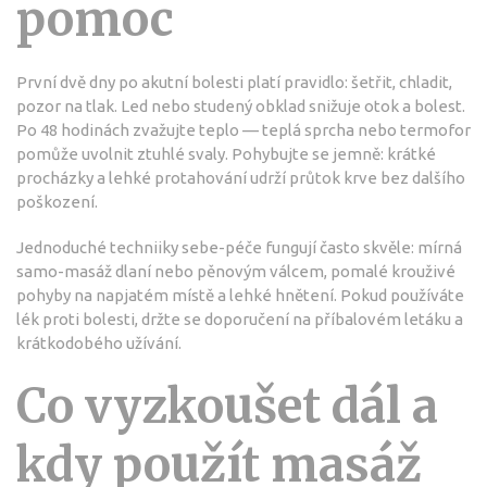
pomoc
První dvě dny po akutní bolesti platí pravidlo: šetřit, chladit,
pozor na tlak. Led nebo studený obklad snižuje otok a bolest.
Po 48 hodinách zvažujte teplo — teplá sprcha nebo termofor
pomůže uvolnit ztuhlé svaly. Pohybujte se jemně: krátké
procházky a lehké protahování udrží průtok krve bez dalšího
poškození.
Jednoduché techniiky sebe-péče fungují často skvěle: mírná
samo-masáž dlaní nebo pěnovým válcem, pomalé krouživé
pohyby na napjatém místě a lehké hnětení. Pokud používáte
lék proti bolesti, držte se doporučení na příbalovém letáku a
krátkodobého užívání.
Co vyzkoušet dál a
kdy použít masáž